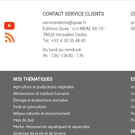
CONTACT SERVICE CLIENTS
C
serviceclients@quae.fr
p
Éditions Quae - c/o INRAE RD 10 -
06
78026 Versailles Cedex
Tél : +33 6 33 35 48 40
Du lundi au vendredi
9h - 12h/ 13h30 - 17h
NOS THÉMATIQUES
E
Agriculture et productions végétales
Vo
Alimentation et nutrition humaine
Vo
Élevage et productions animales
Vo
Forêt et sylviculture
Vo
Milieux naturels et environnement
Fo
Pays du Sud
Pr
Pêche - Ressources aquatiques et aquacoles
N
Sciences de la vie et de la terre