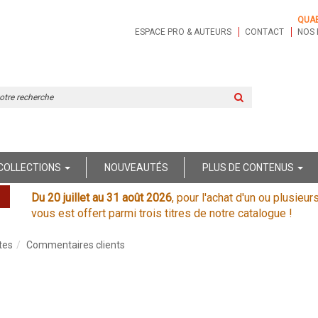
QUA
ESPACE PRO & AUTEURS
CONTACT
NOS 
Rechercher
sur
le
site
COLLECTIONS
NOUVEAUTÉS
PLUS DE CONTENUS
Du 20 juillet au 31 août 2026
, pour l'achat d'un ou plusieur
vous est offert parmi trois titres de notre catalogue !
tes
Commentaires clients