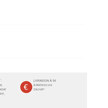
 :
LIVRAISON À 3€
B,
À PARTIR DE 50 €
ANDAT
D'ACHAT*
TIF,