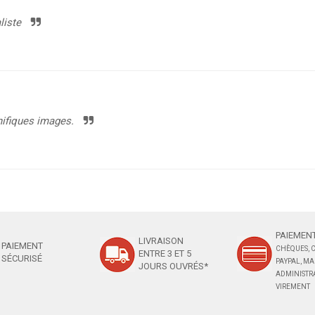
liste
nifiques images.
PAIEMENT
LIVRAISON
PAIEMENT
CHÈQUES, C
ENTRE 3 ET 5
SÉCURISÉ
PAYPAL, M
JOURS OUVRÉS*
ADMINISTRA
VIREMENT