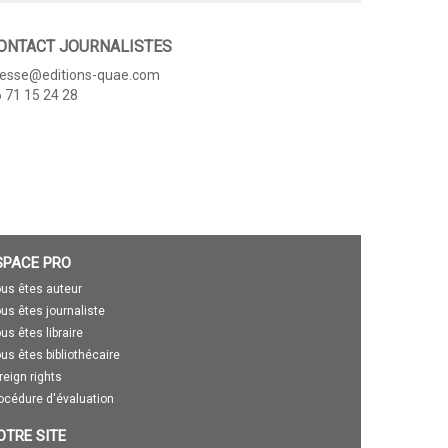
ONTACT JOURNALISTES
resse@editions-quae.com
 71 15 24 28
SPACE PRO
us êtes auteur
us êtes journaliste
us êtes libraire
us êtes bibliothécaire
reign rights
océdure d'évaluation
OTRE SITE