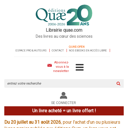
Librairie quae.com
Des livres au cœur des sciences
QUAE-OPEN
ESPACE PRO & AUTEURS
CONTACT
NOS EBOOKS EN ACCÈS LIBRE
Abonnez-
vous à la
newsletter
Rechercher
sur
le
site
SE CONNECTER
Un livre acheté = un livre offert !
Du 20 juillet au 31 août 2026
, pour l'achat d'un ou plusieurs