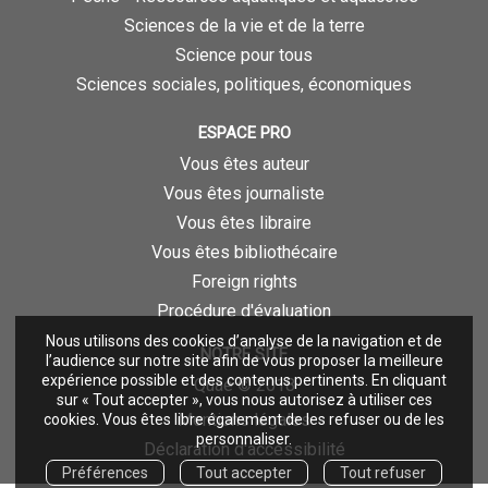
Sciences de la vie et de la terre
Science pour tous
Sciences sociales, politiques, économiques
ESPACE PRO
Vous êtes auteur
Vous êtes journaliste
Vous êtes libraire
Vous êtes bibliothécaire
Foreign rights
Procédure d'évaluation
Nous utilisons des cookies d’analyse de la navigation et de
NOTRE SITE
l’audience sur notre site afin de vous proposer la meilleure
expérience possible et des contenus pertinents. En cliquant
Quae © 2018
sur « Tout accepter », vous nous autorisez à utiliser ces
Mentions légales
cookies. Vous êtes libre également de les refuser ou de les
personnaliser.
Déclaration d'accessibilité
Préférences
Tout accepter
Tout refuser