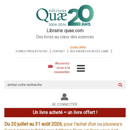
Librairie quae.com
Des livres au cœur des sciences
QUAE-OPEN
ESPACE PRO & AUTEURS
CONTACT
NOS EBOOKS EN ACCÈS LIBRE
Abonnez-
vous à la
newsletter
Rechercher
sur
le
site
SE CONNECTER
Un livre acheté = un livre offert !
Du 20 juillet au 31 août 2026
, pour l'achat d'un ou plusieurs