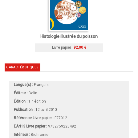
Histologie illustrée du poisson
Livre papier
92,00 €
CARACTÉRISTIQUES
Langue(s) :
Français
Éditeur :
Belin
re
Édition :
1
édition
Publication :
12 avril 2013
Référence Livre papier :
F27012
EAN13 Livre papier :
9782759228492
Intérieur :
Bichromie