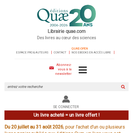
Librairie quae.com
Des livres au cœur des sciences
QUAE-OPEN
ESPACE PRO & AUTEURS
CONTACT
NOS EBOOKS EN ACCÈS LIBRE
Abonnez-
vous à la
newsletter
Rechercher
sur
le
site
SE CONNECTER
Un livre acheté = un livre offert !
Du 20 juillet au 31 août 2026
, pour l'achat d'un ou plusieurs