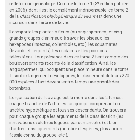
e
refléter une généalogie. Comme le tome 1 (3
édition publiée
en 2006), dont il est le complément indispensable, ce tome 2
de la
Classification phylogénétique du vivant
est donc une
incursion dans l’arbre de la vie.
Il comporte les plantes à fleurs (ou angiospermes) et cinq
grands groupes d’animaux, à savoir les oiseaux, les
hexapodes (insectes, collemboles, etc.), les squamates
(lézards et serpents), les cnidaires et les poissons
téléostéens. Leur présence dans ce tome 2 tient compte des
bouleversements récents de la classification. Ainsi, les
angiospermes, qui occupent une place mineure dans le tome
1, sont ici largement développées, le classement de leurs 270
000 espèces étant devenu entre-temps une priorité des
botanistes.
L’organisation de l’ouvrage est la même dans les 2 tomes :
chaque branche de l’arbre est un groupe comprenant un
ancêtre hypothétique et tous ses descendants. On trouvera
pour chaque groupe les arguments de la classification (les
innovations évolutives léguées par son ancêtre) et bien
d’autres renseignements (nombre d’espèces, plus ancien
fossile connu du groupe, etc.).