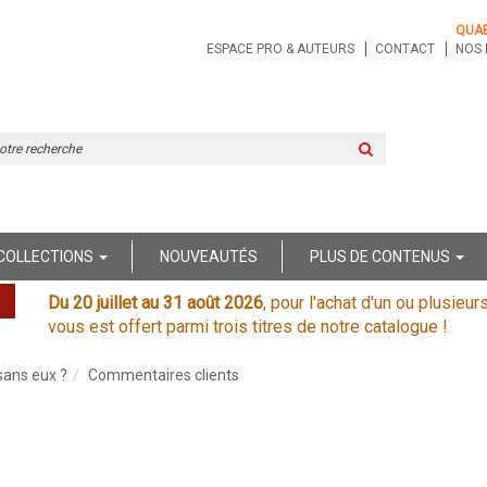
QUA
ESPACE PRO & AUTEURS
CONTACT
NOS 
Rechercher
sur
le
site
COLLECTIONS
NOUVEAUTÉS
PLUS DE CONTENUS
Du 20 juillet au 31 août 2026
, pour l'achat d'un ou plusieur
vous est offert parmi trois titres de notre catalogue !
sans eux ?
Commentaires clients