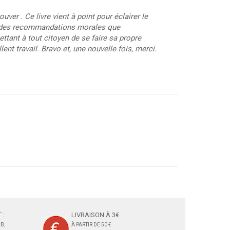
er . Ce livre vient à point pour éclairer le
ser des recommandations morales que
tant à tout citoyen de se faire sa propre
ent travail. Bravo et, une nouvelle fois, merci.
 :
LIVRAISON À 3€
B,
À PARTIR DE 50 €