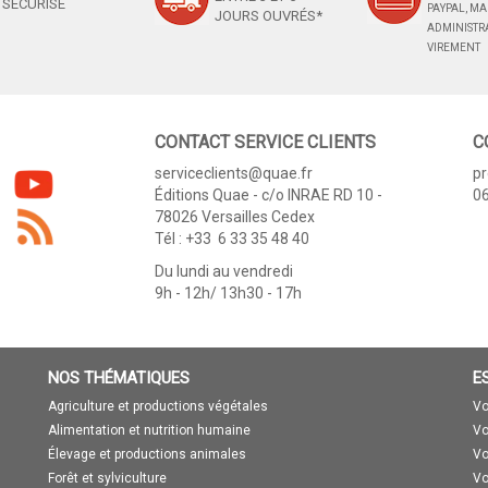
SÉCURISÉ
PAYPAL, M
JOURS OUVRÉS*
ADMINISTRA
VIREMENT
CONTACT SERVICE CLIENTS
C
serviceclients@quae.fr
p
Éditions Quae - c/o INRAE RD 10 -
06
78026 Versailles Cedex
Tél : +33 6 33 35 48 40
Du lundi au vendredi
9h - 12h/ 13h30 - 17h
NOS THÉMATIQUES
E
Agriculture et productions végétales
Vo
Alimentation et nutrition humaine
Vo
Élevage et productions animales
Vo
Forêt et sylviculture
Vo