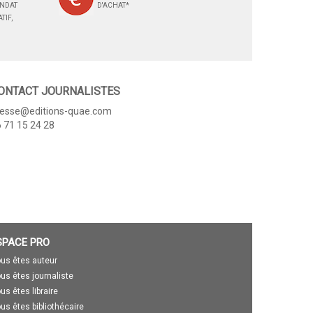
ANDAT
D'ACHAT*
TIF,
ONTACT JOURNALISTES
resse@editions-quae.com
 71 15 24 28
SPACE PRO
us êtes auteur
us êtes journaliste
us êtes libraire
us êtes bibliothécaire