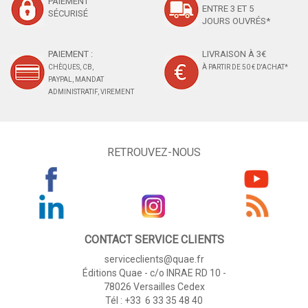
PAIEMENT
ENTRE 3 ET 5
SÉCURISÉ
JOURS OUVRÉS*
PAIEMENT :
LIVRAISON À 3€
CHÈQUES, CB,
À PARTIR DE 50 € D'ACHAT*
PAYPAL, MANDAT
ADMINISTRATIF, VIREMENT
RETROUVEZ-NOUS
CONTACT SERVICE CLIENTS
serviceclients@quae.fr
Éditions Quae - c/o INRAE RD 10 -
78026 Versailles Cedex
Tél : +33 6 33 35 48 40