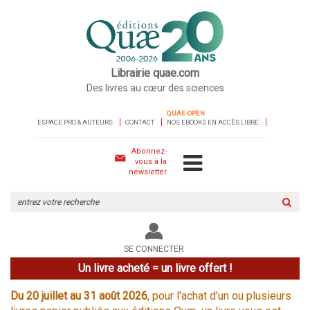
Librairie quae.com
Des livres au cœur des sciences
QUAE-OPEN
ESPACE PRO & AUTEURS
CONTACT
NOS EBOOKS EN ACCÈS LIBRE
Abonnez-
vous à la
newsletter
Rechercher
sur
le
site
SE CONNECTER
Un livre acheté = un livre offert !
Du 20 juillet au 31 août 2026
, pour l'achat d'un ou plusieurs