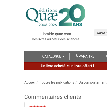
Librairie quae.com
Des livres au cœur des sciences
CATALOGUE
À PARAÎTRE
Un livre acheté = un livre offert !
Accueil
Toutes les publications
Du comportement vé
Commentaires clients