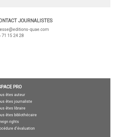
ONTACT JOURNALISTES
resse@editions-quae.com
 71 15 24 28
SPACE PRO
us êtes auteur
us êtes journaliste
us êtes libraire
us êtes bibliothécaire
reign rights
océdure d'évaluation