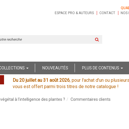
QUA
ESPACE PRO & AUTEURS
CONTACT
NOS 
Rechercher
sur
le
site
COLLECTIONS
NOUVEAUTÉS
PLUS DE CONTENUS
Du 20 juillet au 31 août 2026
, pour l'achat d'un ou plusieur
vous est offert parmi trois titres de notre catalogue !
gétal à l'intelligence des plantes ?
Commentaires clients