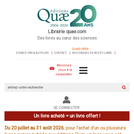
Librairie quae.com
Des livres au cœur des sciences
QUAE-OPEN
ESPACE PRO & AUTEURS
CONTACT
NOS EBOOKS EN ACCÈS LIBRE
Abonnez-
vous à la
newsletter
Rechercher
sur
le
site
SE CONNECTER
Un livre acheté = un livre offert !
Du 20 juillet au 31 août 2026
, pour l'achat d'un ou plusieurs