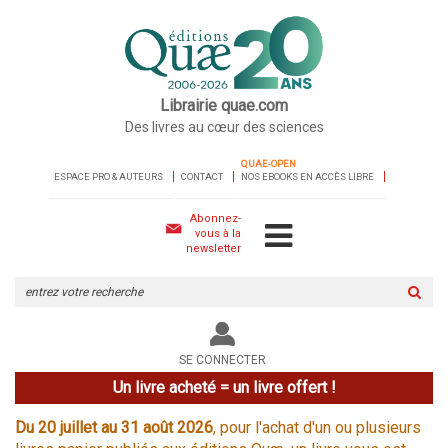
Librairie quae.com
Des livres au cœur des sciences
QUAE-OPEN
ESPACE PRO & AUTEURS
CONTACT
NOS EBOOKS EN ACCÈS LIBRE
Abonnez-
vous à la
newsletter
Rechercher
sur
le
site
SE CONNECTER
Un livre acheté = un livre offert !
Du 20 juillet au 31 août 2026
, pour l'achat d'un ou plusieurs