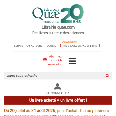
Librairie quae.com
Des livres au cœur des sciences
QUAE-OPEN
ESPACE PRO & AUTEURS
CONTACT
NOS EBOOKS EN ACCÈS LIBRE
Abonnez-
vous à la
newsletter
Rechercher
sur
le
site
SE CONNECTER
Un livre acheté = un livre offert !
Du 20 juillet au 31 août 2026
, pour l'achat d'un ou plusieurs