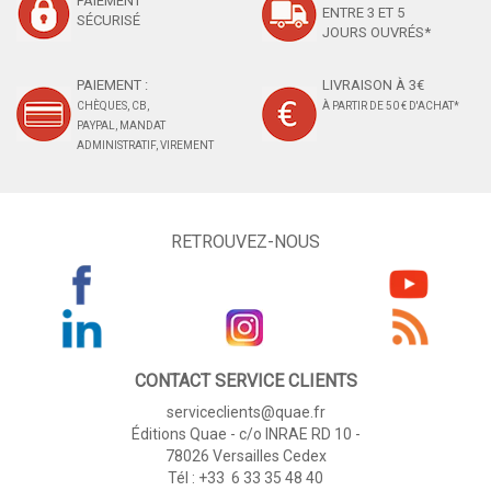
PAIEMENT
ENTRE 3 ET 5
SÉCURISÉ
JOURS OUVRÉS*
PAIEMENT :
LIVRAISON À 3€
CHÈQUES, CB,
À PARTIR DE 50 € D'ACHAT*
PAYPAL, MANDAT
ADMINISTRATIF, VIREMENT
RETROUVEZ-NOUS
CONTACT SERVICE CLIENTS
serviceclients@quae.fr
Éditions Quae - c/o INRAE RD 10 -
78026 Versailles Cedex
Tél : +33 6 33 35 48 40