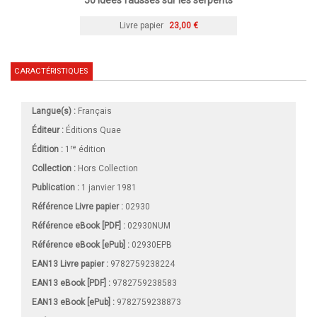
50 idées fausses sur les serpents
Livre papier
23,00 €
CARACTÉRISTIQUES
Langue(s) :
Français
Éditeur :
Éditions Quae
re
Édition :
1
édition
Collection :
Hors Collection
Publication :
1 janvier 1981
Référence Livre papier :
02930
Référence eBook [PDF] :
02930NUM
Référence eBook [ePub] :
02930EPB
EAN13 Livre papier :
9782759238224
EAN13 eBook [PDF] :
9782759238583
EAN13 eBook [ePub] :
9782759238873