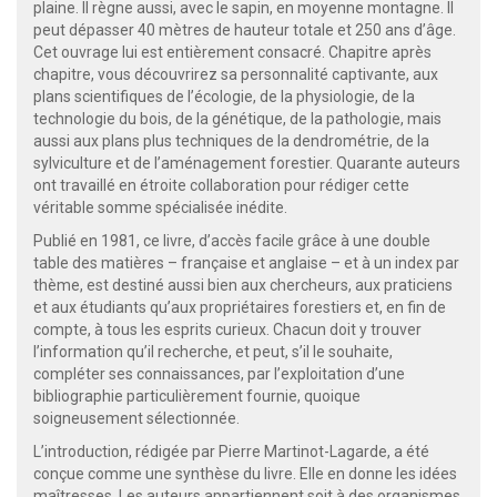
plaine. Il règne aussi, avec le sapin, en moyenne montagne. Il
peut dépasser 40 mètres de hauteur totale et 250 ans d’âge.
Cet ouvrage lui est entièrement consacré. Chapitre après
chapitre, vous découvrirez sa personnalité captivante, aux
plans scientifiques de l’écologie, de la physiologie, de la
technologie du bois, de la génétique, de la pathologie, mais
aussi aux plans plus techniques de la dendrométrie, de la
sylviculture et de l’aménagement forestier. Quarante auteurs
ont travaillé en étroite collaboration pour rédiger cette
véritable somme spécialisée inédite.
Publié en 1981, ce livre, d’accès facile grâce à une double
table des matières – française et anglaise – et à un index par
thème, est destiné aussi bien aux chercheurs, aux praticiens
et aux étudiants qu’aux propriétaires forestiers et, en fin de
compte, à tous les esprits curieux. Chacun doit y trouver
l’information qu’il recherche, et peut, s’il le souhaite,
compléter ses connaissances, par l’exploitation d’une
bibliographie particulièrement fournie, quoique
soigneusement sélectionnée.
L’introduction, rédigée par Pierre Martinot-Lagarde, a été
conçue comme une synthèse du livre. Elle en donne les idées
maîtresses. Les auteurs appartiennent soit à des organismes