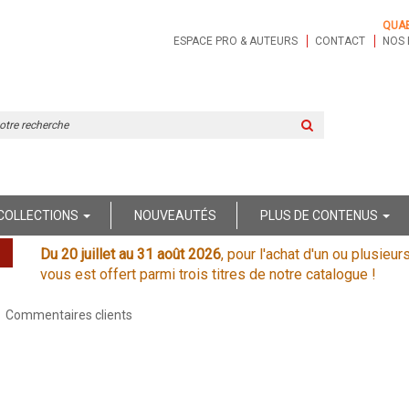
QUA
ESPACE PRO & AUTEURS
CONTACT
NOS 
Rechercher
sur
le
site
COLLECTIONS
NOUVEAUTÉS
PLUS DE CONTENUS
Du 20 juillet au 31 août 2026
, pour l'achat d'un ou plusieur
vous est offert parmi trois titres de notre catalogue !
Commentaires clients