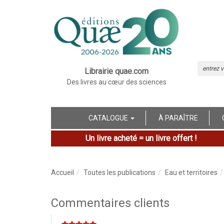
Librairie quae.com
Des livres au cœur des sciences
CATALOGUE
À PARAÎTRE
Un livre acheté = un livre offert !
Accueil
Toutes les publications
Eau et territoires
Commentaires clients