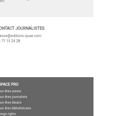
TIF,
ONTACT JOURNALISTES
resse@editions-quae.com
 71 15 24 28
SPACE PRO
us êtes auteur
us êtes journaliste
us êtes libraire
us êtes bibliothécaire
reign rights