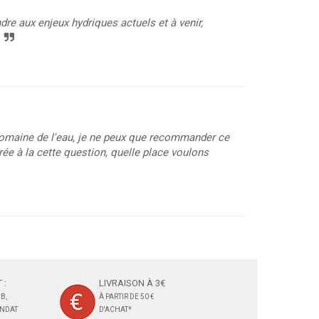
ndre aux enjeux hydriques actuels et à venir,
e domaine de l'eau, je ne peux que recommander ce
trée à la cette question, quelle place voulons
 :
LIVRAISON À 3€
B,
À PARTIR DE 50 €
ANDAT
D'ACHAT*