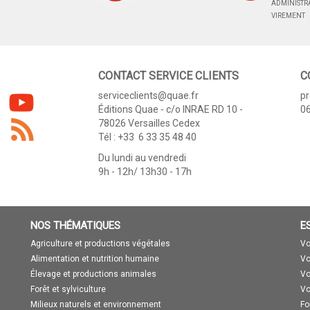
ADMINISTRA
VIREMENT
CONTACT SERVICE CLIENTS
C
serviceclients@quae.fr
p
Éditions Quae - c/o INRAE RD 10 -
06
78026 Versailles Cedex
Tél : +33 6 33 35 48 40
Du lundi au vendredi
9h - 12h/ 13h30 - 17h
NOS THÉMATIQUES
E
Agriculture et productions végétales
Vo
Alimentation et nutrition humaine
Vo
Élevage et productions animales
Vo
Forêt et sylviculture
Vo
Milieux naturels et environnement
Fo