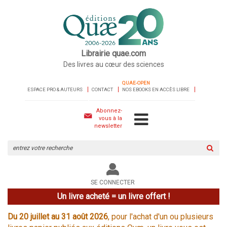
Librairie quae.com
Des livres au cœur des sciences
QUAE-OPEN
ESPACE PRO & AUTEURS
CONTACT
NOS EBOOKS EN ACCÈS LIBRE
Abonnez-
vous à la
newsletter
Rechercher
sur
le
site
SE CONNECTER
Un livre acheté = un livre offert !
Du 20 juillet au 31 août 2026
, pour l'achat d'un ou plusieurs