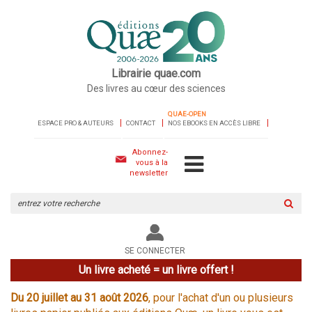
Librairie quae.com
Des livres au cœur des sciences
QUAE-OPEN
ESPACE PRO & AUTEURS
CONTACT
NOS EBOOKS EN ACCÈS LIBRE
Abonnez-
vous à la
newsletter
Rechercher
sur
le
site
SE CONNECTER
Un livre acheté = un livre offert !
Du 20 juillet au 31 août 2026
, pour l'achat d'un ou plusieurs