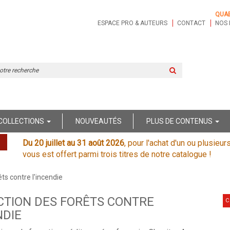
QUA
ESPACE PRO & AUTEURS
CONTACT
NOS 
Rechercher
sur
le
site
COLLECTIONS
NOUVEAUTÉS
PLUS DE CONTENUS
Du 20 juillet au 31 août 2026
, pour l'achat d'un ou plusieur
vous est offert parmi trois titres de notre catalogue !
ts contre l'incendie
CTION DES FORÊTS CONTRE
C
NDIE