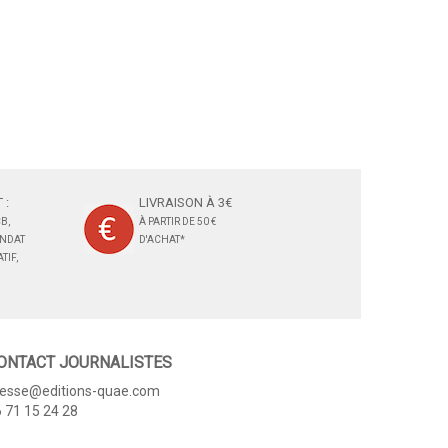
 :
LIVRAISON À 3€
B,
À PARTIR DE 50 €
ANDAT
D'ACHAT*
TIF,
ONTACT JOURNALISTES
resse@editions-quae.com
 71 15 24 28