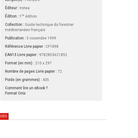
Éditeur :
Irstea
re
Édition :
1
édition
Collection :
Guide technique du forestier
méditerranéen français
Publication :
5 novembre 1999
Référence Livre papier :
CF1898
EAN13 Livre papier :
9782853621892
Format (en mm)
:
210 x 297
Nombre de pages
Livre papier
:
72
Poids (en grammes) :
435
Comment lire un eBook ?
Format Onix
IDÉO