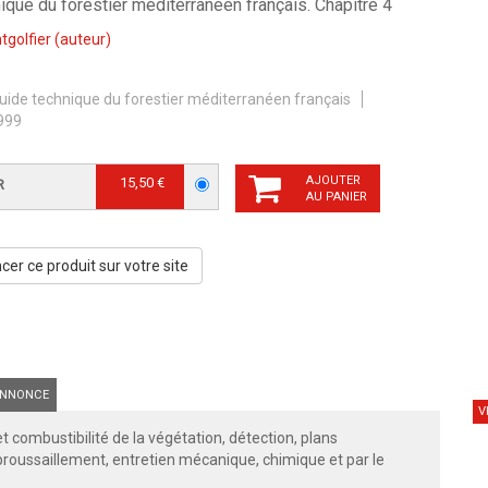
ique du forestier méditerranéen français. Chapitre 4
golfier
(auteur)
uide technique du forestier méditerranéen français
999
AJOUTER
15,50 €
R
AU PANIER
er ce produit sur votre site
NNONCE
V
t combustibilité de la végétation, détection, plans
ébroussaillement, entretien mécanique, chimique et par le