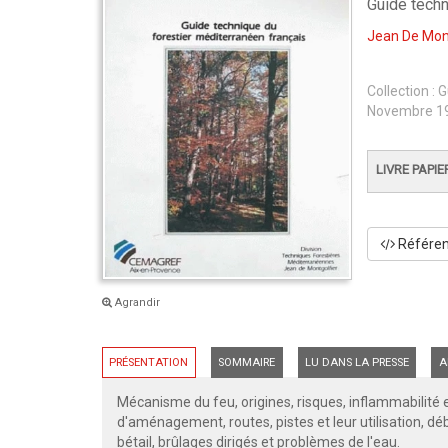
Guide techn
Jean De Mont
Collection :
G
Novembre 1
LIVRE PAPIE
Référenc
Agrandir
PRÉSENTATION
SOMMAIRE
LU DANS LA PRESSE
A
Mécanisme du feu, origines, risques, inflammabilité e
d'aménagement, routes, pistes et leur utilisation, d
bétail, brûlages dirigés et problèmes de l'eau.