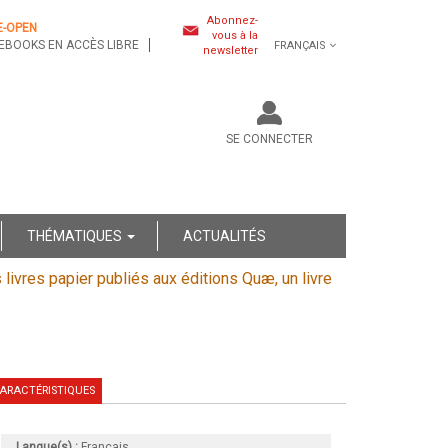
Abonnez-
E-OPEN
vous à la
EBOOKS EN ACCÈS LIBRE
FRANÇAIS
newsletter
SE CONNECTER
THÉMATIQUES
ACTUALITÉS
s livres papier publiés aux éditions Quæ, un livre
ARACTÉRISTIQUES
Langue(s) :
Français