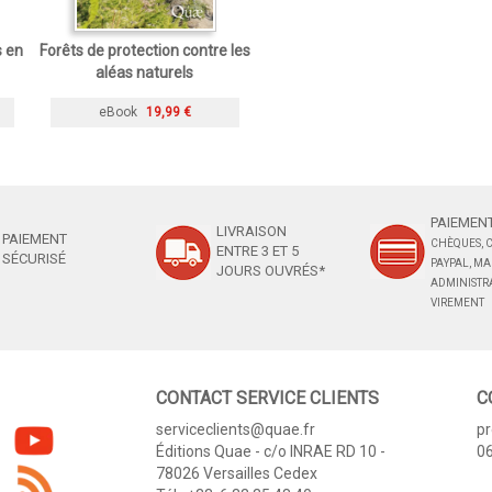
s en
Forêts de protection contre les
aléas naturels
eBook
19,99 €
PAIEMENT
LIVRAISON
PAIEMENT
CHÈQUES, C
ENTRE 3 ET 5
SÉCURISÉ
PAYPAL, M
JOURS OUVRÉS*
ADMINISTRA
VIREMENT
CONTACT SERVICE CLIENTS
C
serviceclients@quae.fr
p
Éditions Quae - c/o INRAE RD 10 -
06
78026 Versailles Cedex