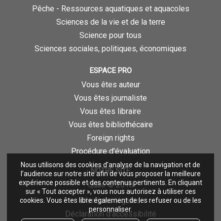
Pêche - Ressources aquatiques et aquacoles
Sciences de la vie et de la terre
Science pour tous
Sciences sociales, politiques, économiques
ESPACE PRO
Vous êtes auteur
Vous êtes journaliste
Vous êtes libraire
Vous êtes bibliothécaire
Foreign rights
Procédure d'évaluation
Nous utilisons des cookies d’analyse de la navigation et de
NOTRE SITE
l’audience sur notre site afin de vous proposer la meilleure
expérience possible et des contenus pertinents. En cliquant
Quae © 2018
sur « Tout accepter », vous nous autorisez à utiliser ces
Mentions légales
cookies. Vous êtes libre également de les refuser ou de les
personnaliser.
Déclaration d'accessibilité