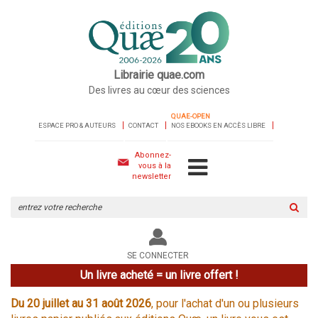
Librairie quae.com
Des livres au cœur des sciences
QUAE-OPEN
ESPACE PRO & AUTEURS
CONTACT
NOS EBOOKS EN ACCÈS LIBRE
Abonnez-
vous à la
newsletter
Rechercher
sur
le
site
SE CONNECTER
Un livre acheté = un livre offert !
Du 20 juillet au 31 août 2026
, pour l'achat d'un ou plusieurs