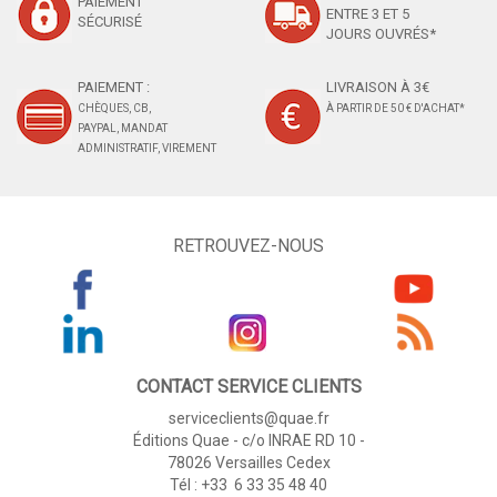
PAIEMENT
ENTRE 3 ET 5
SÉCURISÉ
JOURS OUVRÉS*
PAIEMENT :
LIVRAISON À 3€
CHÈQUES, CB,
À PARTIR DE 50 € D'ACHAT*
PAYPAL, MANDAT
ADMINISTRATIF, VIREMENT
RETROUVEZ-NOUS
CONTACT SERVICE CLIENTS
serviceclients@quae.fr
Éditions Quae - c/o INRAE RD 10 -
78026 Versailles Cedex
Tél : +33 6 33 35 48 40