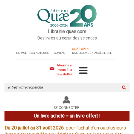
Librairie quae.com
Des livres au cœur des sciences
QUAE-OPEN
ESPACE PRO & AUTEURS
CONTACT
NOS EBOOKS EN ACCÈS LIBRE
Abonnez-
vous à la
newsletter
Rechercher
sur
le
site
SE CONNECTER
Un livre acheté = un livre offert !
Du 20 juillet au 31 août 2026
, pour l'achat d'un ou plusieurs