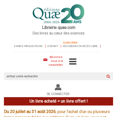
Librairie quae.com
Des livres au cœur des sciences
QUAE-OPEN
ESPACE PRO & AUTEURS
CONTACT
NOS EBOOKS EN ACCÈS LIBRE
Abonnez-
vous à la
newsletter
Rechercher
sur
le
site
SE CONNECTER
Un livre acheté = un livre offert !
Du 20 juillet au 31 août 2026
, pour l'achat d'un ou plusieurs