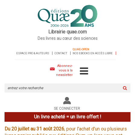
Librairie quae.com
Des livres au cœur des sciences
QUAE-OPEN
ESPACE PRO & AUTEURS
CONTACT
NOS EBOOKS EN ACCÈS LIBRE
Abonnez-
vous à la
newsletter
Rechercher
sur
le
site
SE CONNECTER
Un livre acheté = un livre offert !
Du 20 juillet au 31 août 2026
, pour l'achat d'un ou plusieurs