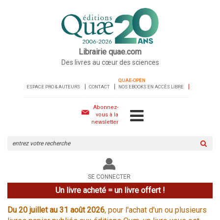
Librairie quae.com
Des livres au cœur des sciences
QUAE-OPEN
ESPACE PRO & AUTEURS
CONTACT
NOS EBOOKS EN ACCÈS LIBRE
Abonnez-
vous à la
newsletter
Rechercher
sur
le
site
SE CONNECTER
Un livre acheté = un livre offert !
Du 20 juillet au 31 août 2026
, pour l'achat d'un ou plusieurs