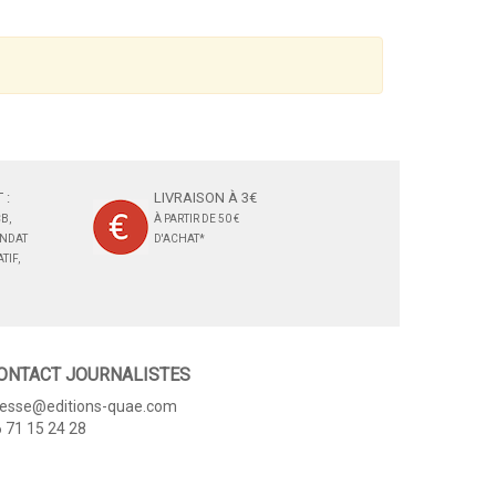
 :
LIVRAISON À 3€
B,
À PARTIR DE 50 €
ANDAT
D'ACHAT*
TIF,
ONTACT JOURNALISTES
resse@editions-quae.com
 71 15 24 28