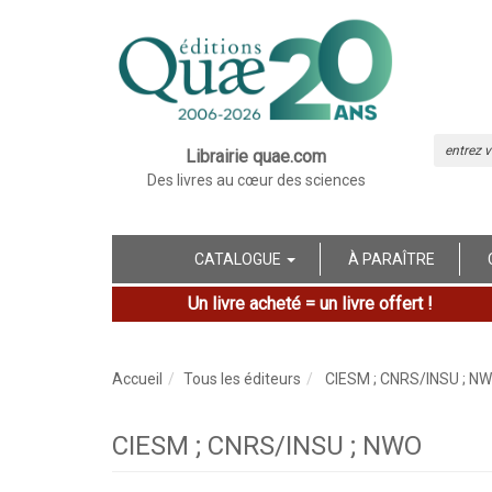
Librairie quae.com
Des livres au cœur des sciences
CATALOGUE
À PARAÎTRE
Un livre acheté = un livre offert !
Accueil
Tous les éditeurs
CIESM ; CNRS/INSU ; N
CIESM ; CNRS/INSU ; NWO