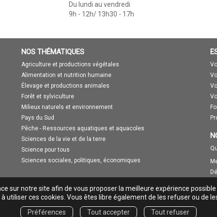
Du lundi au vendredi
9h - 12h/ 13h30 - 17h
NOS THÉMATIQUES
E
Agriculture et productions végétales
Vo
Alimentation et nutrition humaine
Vo
Élevage et productions animales
Vo
Forêt et sylviculture
Vo
Milieux naturels et environnement
Fo
Pays du Sud
Pr
Pêche - Ressources aquatiques et aquacoles
N
Sciences de la vie et de la terre
Qu
Science pour tous
Sciences sociales, politiques, économiques
Me
Dé
nce sur notre site afin de vous proposer la meilleure expérience possible
à utiliser ces cookies. Vous êtes libre également de les refuser ou de le
Préférences
Tout accepter
Tout refuser