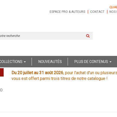
QUA
ESPACE PRO & AUTEURS
CONTACT
NOS 
Rechercher
sur
le
site
COLLECTIONS
NOUVEAUTÉS
PLUS DE CONTENUS
Du 20 juillet au 31 août 2026
, pour l'achat d'un ou plusieur
vous est offert parmi trois titres de notre catalogue !
WO