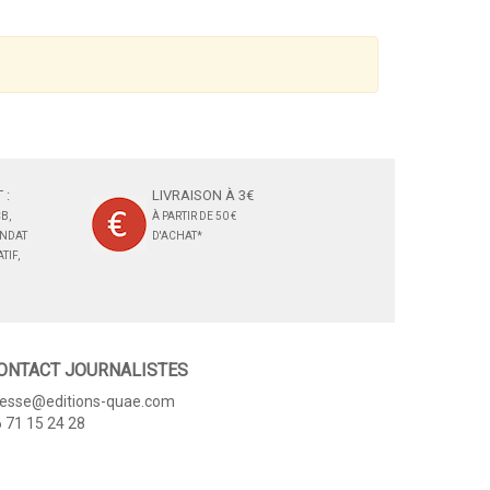
 :
LIVRAISON À 3€
B,
À PARTIR DE 50 €
ANDAT
D'ACHAT*
TIF,
ONTACT JOURNALISTES
resse@editions-quae.com
 71 15 24 28