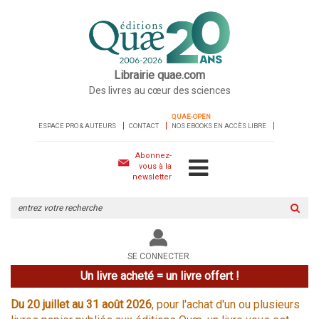
Librairie quae.com
Des livres au cœur des sciences
QUAE-OPEN
ESPACE PRO & AUTEURS
CONTACT
NOS EBOOKS EN ACCÈS LIBRE
Abonnez-
vous à la
newsletter
Rechercher
sur
le
site
SE CONNECTER
Un livre acheté = un livre offert !
Du 20 juillet au 31 août 2026
, pour l'achat d'un ou plusieurs