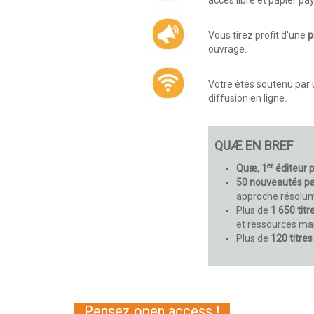
Vous tirez profit d'une
p
ouvrage.
Votre êtes soutenu par
diffusion en ligne.
QUÆ EN BREF
er
Quæ, 1
éditeur p
50 nouveautés pa
approche résolume
Plus de
1 650 tit
et ressources mar
Plus de
120 titres
Pensez open access !