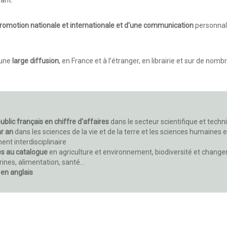
romotion nationale et internationale et d'une communication
personnal
 une
large diffusion
, en France et à l’étranger, en librairie et sur de nom
ublic français en chiffre d’affaires
dans le secteur scientifique et techn
r an
dans les sciences de la vie et de la terre et les sciences humaines e
nt interdisciplinaire
res au catalogue
en agriculture et environnement, biodiversité et chang
ines, alimentation, santé…
 en anglais