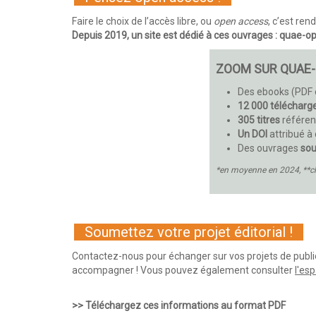
Faire le choix de l’accès libre, ou
open access
, c’est ren
Depuis 2019, un site est dédié à ces ouvrages :
quae-op
ZOOM SUR QUAE
Des ebooks (PDF 
12 000 téléchar
305 titres
référen
Un DOI
attribué 
Des ouvrages
sou
*en moyenne en 2024, **c
Soumettez votre projet éditorial !
Contactez-nous pour échanger sur vos projets de publ
accompagner !
Vous pouvez également consulter
l'es
>> Téléchargez ces informations au format PDF