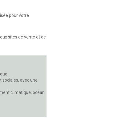
isée pour votre
breux sites de vente et de
ique
t sociales, avec une
ement climatique, océan