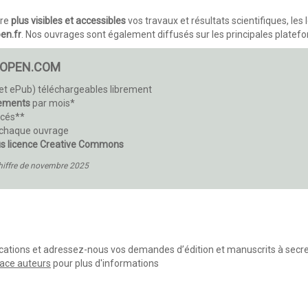
dre
plus visibles et accessibles
vos travaux et résultats scientifiques, les
en.fr
. Nos ouvrages sont également diffusés sur les principales plate
-OPEN.COM
et ePub) téléchargeables librement
gements
par mois*
cés**
à chaque ouvrage
s licence Creative Commons
hiffre de novembre 2025
ications et adressez-nous vos demandes d’édition et manuscrits à
secr
pace auteurs
pour plus d'informations