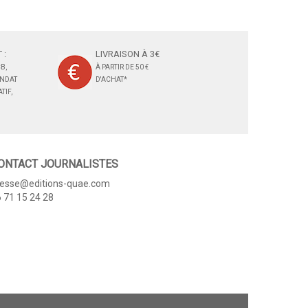
 :
LIVRAISON À 3€
B,
À PARTIR DE 50 €
ANDAT
D'ACHAT*
TIF,
ONTACT JOURNALISTES
resse@editions-quae.com
 71 15 24 28