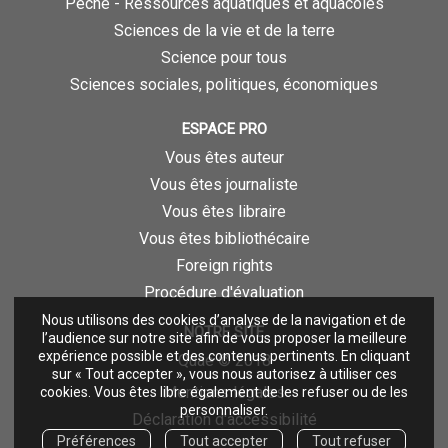
Pêche - Ressources aquatiques et aquacoles
Sciences de la vie et de la terre
Science pour tous
Sciences sociales, politiques, économiques
ESPACE PRO
Vous êtes auteur
Vous êtes journaliste
Vous êtes libraire
Vous êtes bibliothécaire
Foreign rights
Procédure d'évaluation
Nous utilisons des cookies d’analyse de la navigation et de
NOTRE SITE
l’audience sur notre site afin de vous proposer la meilleure
expérience possible et des contenus pertinents. En cliquant
Quae © 2018
sur « Tout accepter », vous nous autorisez à utiliser ces
Mentions légales
cookies. Vous êtes libre également de les refuser ou de les
personnaliser.
Déclaration d'accessibilité
Préférences
Tout accepter
Tout refuser