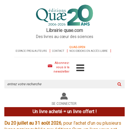
Librairie quae.com
Des livres au cœur des sciences
QUAE-OPEN
ESPACE PRO & AUTEURS
CONTACT
NOS EBOOKS EN ACCÈS LIBRE
Abonnez-
vous à la
newsletter
Rechercher
sur
le
site
SE CONNECTER
Un livre acheté = un livre offert !
Du 20 juillet au 31 août 2026
, pour l'achat d'un ou plusieurs