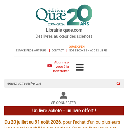
Librairie quae.com
Des livres au cœur des sciences
QUAE-OPEN
ESPACE PRO & AUTEURS
CONTACT
NOS EBOOKS EN ACCÈS LIBRE
Abonnez-
vous à la
newsletter
Rechercher
sur
le
site
SE CONNECTER
Un livre acheté = un livre offert !
Du 20 juillet au 31 août 2026
, pour l'achat d'un ou plusieurs