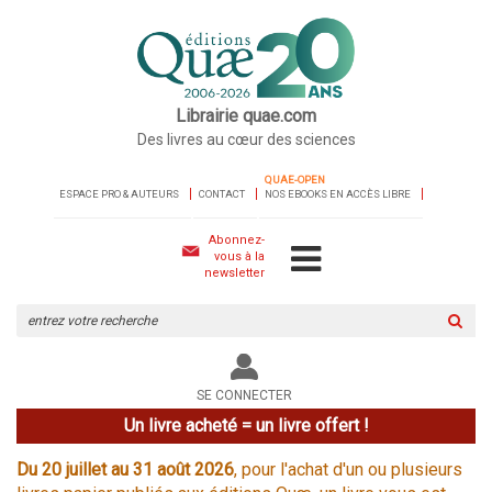
Librairie quae.com
Des livres au cœur des sciences
QUAE-OPEN
ESPACE PRO & AUTEURS
CONTACT
NOS EBOOKS EN ACCÈS LIBRE
Abonnez-
vous à la
newsletter
Rechercher
sur
le
site
SE CONNECTER
Un livre acheté = un livre offert !
Du 20 juillet au 31 août 2026
, pour l'achat d'un ou plusieurs