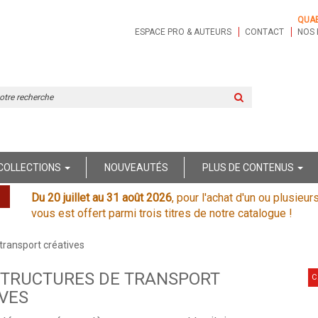
QUA
ESPACE PRO & AUTEURS
CONTACT
NOS 
Rechercher
sur
le
site
COLLECTIONS
NOUVEAUTÉS
PLUS DE CONTENUS
Du 20 juillet au 31 août 2026
, pour l'achat d'un ou plusieur
vous est offert parmi trois titres de notre catalogue !
 transport créatives
STRUCTURES DE TRANSPORT
C
VES