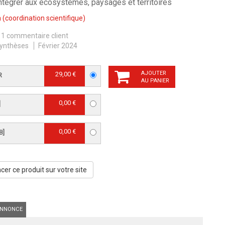
ntégrer aux écosystèmes, paysages et territoires
n
(coordination scientifique)
1 commentaire client
ynthèses
Février 2024
AJOUTER
29,00 €
R
AU PANIER
0,00 €
]
0,00 €
B]
er ce produit sur votre site
NNONCE