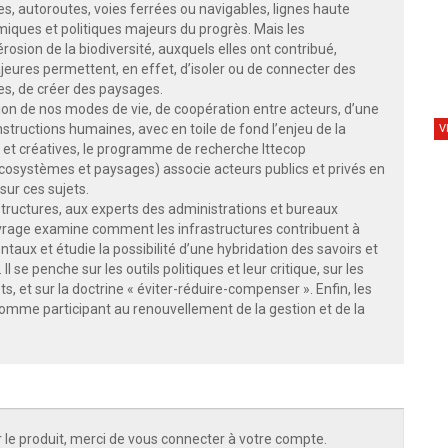
es, autoroutes, voies ferrées ou navigables, lignes haute
ques et politiques majeurs du progrès. Mais les
sion de la biodiversité, auxquels elles ont contribué,
eures permettent, en effet, d’isoler ou de connecter des
es, de créer des paysages.
tion de nos modes de vie, de coopération entre acteurs, d’une
onstructions humaines, avec en toile de fond l’enjeu de la
V
 et créatives, le programme de recherche Ittecop
, écosystèmes et paysages) associe acteurs publics et privés en
sur ces sujets.
tructures, aux experts des administrations et bureaux
ouvrage examine comment les infrastructures contribuent à
taux et étudie la possibilité d’une hybridation des savoirs et
 se penche sur les outils politiques et leur critique, sur les
 et sur la doctrine « éviter-réduire-compenser ». Enfin, les
comme participant au renouvellement de la gestion et de la
 le produit, merci de vous connecter à votre compte.