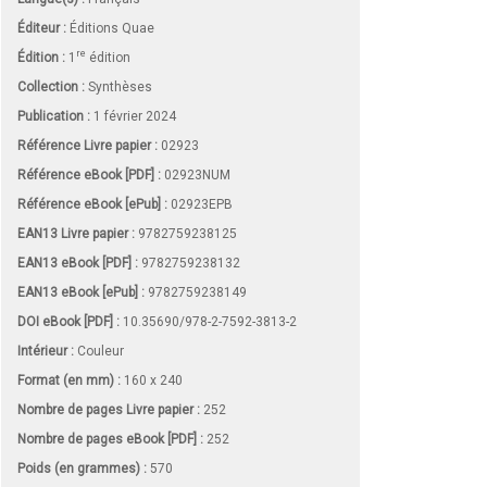
Éditeur :
Éditions Quae
re
Édition :
1
édition
Collection :
Synthèses
Publication :
1 février 2024
Référence Livre papier :
02923
Référence eBook [PDF] :
02923NUM
Référence eBook [ePub] :
02923EPB
EAN13 Livre papier :
9782759238125
EAN13 eBook [PDF] :
9782759238132
EAN13 eBook [ePub] :
9782759238149
DOI eBook [PDF] :
10.35690/978-2-7592-3813-2
Intérieur :
Couleur
Format (en mm)
:
160 x 240
Nombre de pages
Livre papier
:
252
Nombre de pages
eBook [PDF]
:
252
Poids (en grammes) :
570