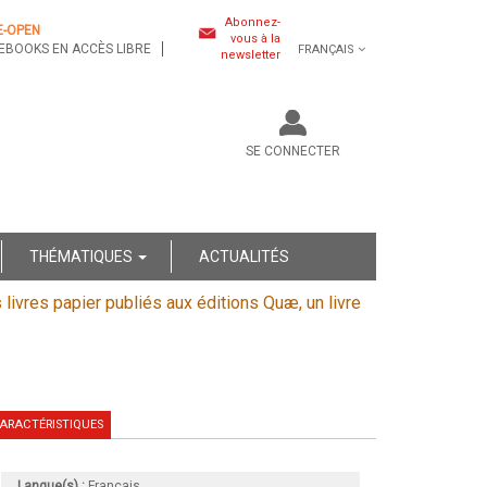
Abonnez-
E-OPEN
vous à la
EBOOKS EN ACCÈS LIBRE
FRANÇAIS
newsletter
SE CONNECTER
THÉMATIQUES
ACTUALITÉS
s livres papier publiés aux éditions Quæ, un livre
ARACTÉRISTIQUES
Langue(s) :
Français