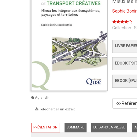
Mieux les i
Sophie Boni
Collection :
S
LIVRE PAPIE
EBOOK [PDF
EBOOK [EPU
Agrandir
Référenc
Télécharger un extrait
PRÉSENTATION
SOMMAIRE
LU DANS LA PRESSE
A