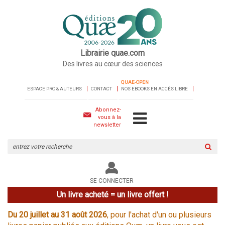
Librairie quae.com
Des livres au cœur des sciences
QUAE-OPEN
ESPACE PRO & AUTEURS
CONTACT
NOS EBOOKS EN ACCÈS LIBRE
Abonnez-
vous à la
newsletter
Rechercher
sur
le
site
SE CONNECTER
Un livre acheté = un livre offert !
Du 20 juillet au 31 août 2026
, pour l'achat d'un ou plusieurs