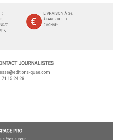
 :
LIVRAISON À 3€
B,
À PARTIR DE 50 €
ANDAT
D'ACHAT*
TIF,
ONTACT JOURNALISTES
resse@editions-quae.com
 71 15 24 28
SPACE PRO
us êtes auteur