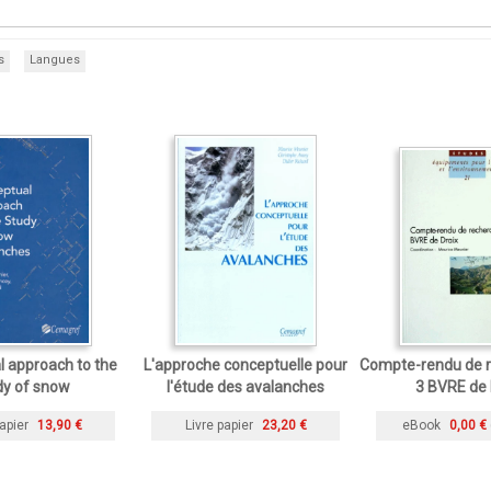
s
Langues
 approach to the
L'approche conceptuelle pour
Compte-rendu de r
dy of snow
l'étude des avalanches
3 BVRE de 
apier
13,90 €
Livre papier
23,20 €
eBook
0,00 €