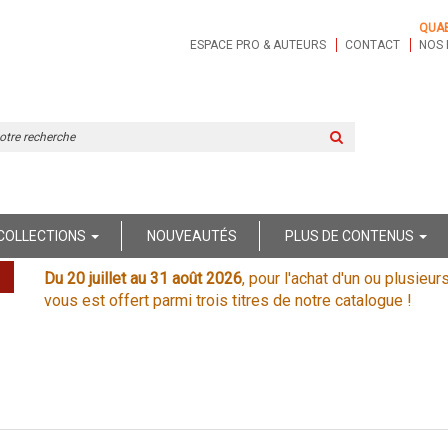
QUA
ESPACE PRO & AUTEURS
CONTACT
NOS 
Rechercher
sur
le
site
COLLECTIONS
NOUVEAUTÉS
PLUS DE CONTENUS
Du 20 juillet au 31 août 2026
, pour l'achat d'un ou plusieur
vous est offert parmi trois titres de notre catalogue !