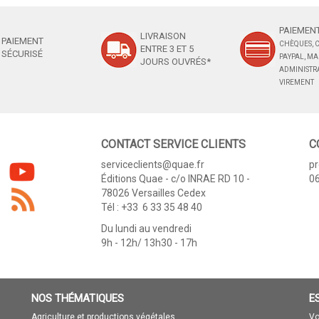
PAIEMENT
LIVRAISON
PAIEMENT
CHÈQUES, C
ENTRE 3 ET 5
SÉCURISÉ
PAYPAL, M
JOURS OUVRÉS*
ADMINISTRA
VIREMENT
CONTACT SERVICE CLIENTS
C
serviceclients@quae.fr
p
Éditions Quae - c/o INRAE RD 10 -
06
78026 Versailles Cedex
Tél : +33 6 33 35 48 40
Du lundi au vendredi
9h - 12h/ 13h30 - 17h
NOS THÉMATIQUES
E
Agriculture et productions végétales
Vo