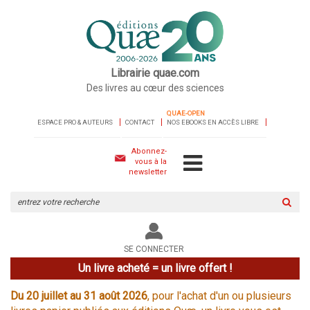
Librairie quae.com
Des livres au cœur des sciences
QUAE-OPEN
ESPACE PRO & AUTEURS
CONTACT
NOS EBOOKS EN ACCÈS LIBRE
Abonnez-
vous à la
newsletter
Rechercher
sur
le
site
SE CONNECTER
Un livre acheté = un livre offert !
Du 20 juillet au 31 août 2026
, pour l'achat d'un ou plusieurs