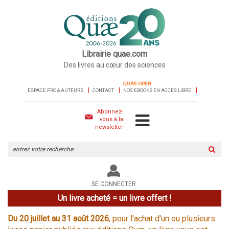
Librairie quae.com
Des livres au cœur des sciences
QUAE-OPEN
ESPACE PRO & AUTEURS
CONTACT
NOS EBOOKS EN ACCÈS LIBRE
Abonnez-
vous à la
newsletter
Rechercher
sur
le
site
SE CONNECTER
Un livre acheté = un livre offert !
Du 20 juillet au 31 août 2026
, pour l'achat d'un ou plusieurs