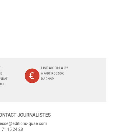
 :
LIVRAISON À 3€
B,
À PARTIR DE 50 €
ANDAT
D'ACHAT*
TIF,
ONTACT JOURNALISTES
resse@editions-quae.com
 71 15 24 28