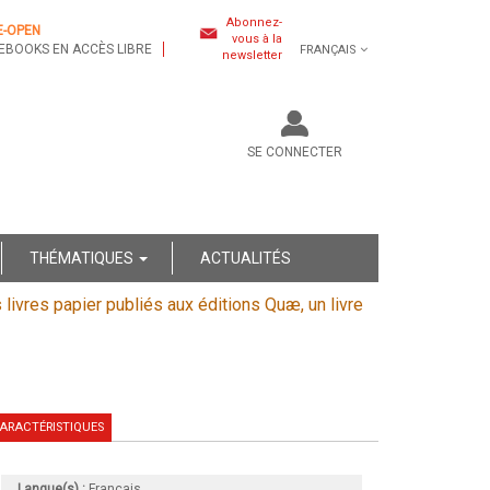
Abonnez-
E-OPEN
vous à la
EBOOKS EN ACCÈS LIBRE
FRANÇAIS
newsletter
SE CONNECTER
THÉMATIQUES
ACTUALITÉS
s livres papier publiés aux éditions Quæ, un livre
ARACTÉRISTIQUES
Langue(s) :
Français