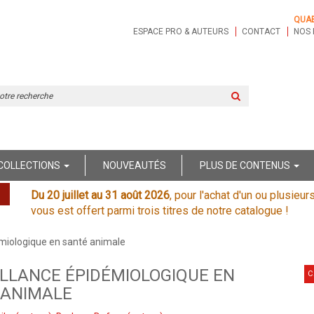
QUA
ESPACE PRO & AUTEURS
CONTACT
NOS 
Rechercher
sur
le
site
COLLECTIONS
NOUVEAUTÉS
PLUS DE CONTENUS
Du 20 juillet au 31 août 2026
, pour l'achat d'un ou plusieur
vous est offert parmi trois titres de notre catalogue !
émiologique en santé animale
LLANCE ÉPIDÉMIOLOGIQUE EN
C
 ANIMALE