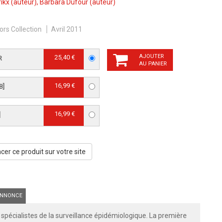
ikx
(auteur),
Barbara Dufour
(auteur)
ors Collection
Avril 2011
AJOUTER
25,40 €
R
AU PANIER
16,99 €
B]
16,99 €
]
er ce produit sur votre site
NNONCE
s spécialistes de la surveillance épidémiologique. La première