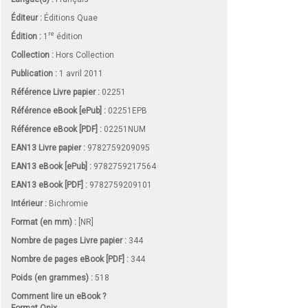
Éditeur :
Éditions Quae
re
Édition :
1
édition
Collection :
Hors Collection
Publication :
1 avril 2011
Référence Livre papier :
02251
Référence eBook [ePub] :
02251EPB
Référence eBook [PDF] :
02251NUM
EAN13 Livre papier :
9782759209095
EAN13 eBook [ePub] :
9782759217564
EAN13 eBook [PDF] :
9782759209101
Intérieur :
Bichromie
Format (en mm)
:
[NR]
Nombre de pages
Livre papier
:
344
Nombre de pages
eBook [PDF]
:
344
Poids (en grammes) :
518
Comment lire un eBook ?
Format Onix