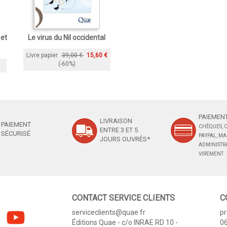
et
Le virus du Nil occidental
Livre papier
39,00 €
15,60 €
(-60%)
PAIEMENT
LIVRAISON
PAIEMENT
CHÈQUES, C
ENTRE 3 ET 5
SÉCURISÉ
PAYPAL, M
JOURS OUVRÉS*
ADMINISTRA
VIREMENT
CONTACT SERVICE CLIENTS
C
serviceclients@quae.fr
p
Éditions Quae - c/o INRAE RD 10 -
06