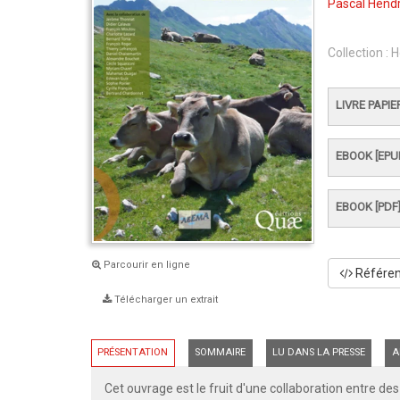
Pascal Hendr
Collection :
H
LIVRE PAPIE
EBOOK [EPU
EBOOK [PDF
Parcourir en ligne
Référenc
Télécharger un extrait
PRÉSENTATION
SOMMAIRE
LU DANS LA PRESSE
A
Cet ouvrage est le fruit d'une collaboration entre de