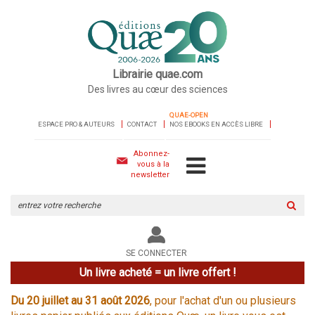
Librairie quae.com
Des livres au cœur des sciences
QUAE-OPEN
ESPACE PRO & AUTEURS
CONTACT
NOS EBOOKS EN ACCÈS LIBRE
Abonnez-
vous à la
newsletter
Rechercher
sur
le
site
SE CONNECTER
Un livre acheté = un livre offert !
Du 20 juillet au 31 août 2026
, pour l'achat d'un ou plusieurs