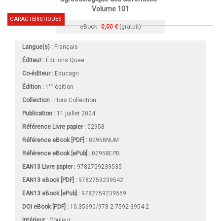
Volume 101
CARACTÉRISTIQUES
eBook
0,00 €
(gratuit)
Langue(s) :
Français
Éditeur :
Éditions Quae
Co-éditeur :
Educagri
re
Édition :
1
édition
Collection :
Hors Collection
Publication :
11 juillet 2024
Référence Livre papier :
02958
Référence eBook [PDF] :
02958NUM
Référence eBook [ePub] :
02958EPB
EAN13 Livre papier :
9782759239535
EAN13 eBook [PDF] :
9782759239542
EAN13 eBook [ePub] :
9782759239559
DOI eBook [PDF] :
10.35690/978-2-7592-3954-2
Intérieur :
Couleur