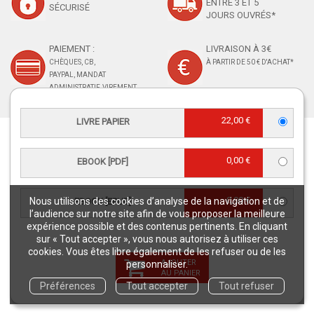
ENTRE 3 ET 5
SÉCURISÉ
JOURS OUVRÉS*
PAIEMENT :
LIVRAISON À 3€
CHÈQUES, CB,
À PARTIR DE 50 € D'ACHAT*
PAYPAL, MANDAT
ADMINISTRATIF, VIREMENT
22,00 €
LIVRE PAPIER
RETROUVEZ-NOUS
0,00 €
EBOOK [PDF]
0,00 €
Nous utilisons des cookies d’analyse de la navigation et de
EBOOK [EPUB]
l’audience sur notre site afin de vous proposer la meilleure
expérience possible et des contenus pertinents. En cliquant
CONTACT SERVICE CLIENTS
sur « Tout accepter », vous nous autorisez à utiliser ces
cookies. Vous êtes libre également de les refuser ou de les
serviceclients@quae.fr
AJOUTER
personnaliser.
Éditions Quae - c/o INRAE RD 10 -
AU PANIER
Préférences
Tout accepter
Tout refuser
78026 Versailles Cedex
Tél : +33 6 33 35 48 40