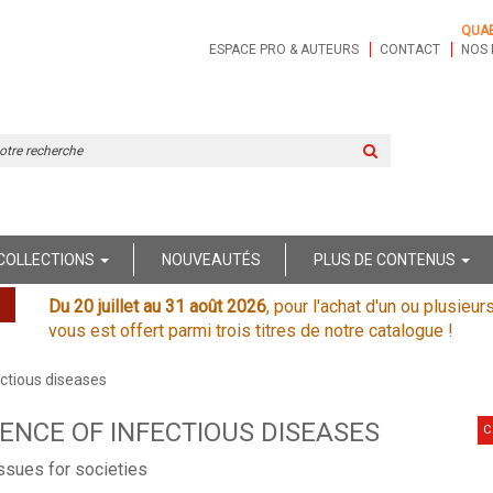
QUA
ESPACE PRO & AUTEURS
CONTACT
NOS 
Rechercher
sur
le
site
COLLECTIONS
NOUVEAUTÉS
PLUS DE CONTENUS
Du 20 juillet au 31 août 2026
, pour l'achat d'un ou plusieur
vous est offert parmi trois titres de notre catalogue !
ctious diseases
NCE OF INFECTIOUS DISEASES
C
ssues for societies