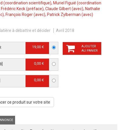
nd
(coordination scientifique),
Muriel Figuié
(coordination
,
Frédéric Keck
(préface),
Claude Gilbert
(avec),
Nathalie
c),
François Roger
(avec),
Patrick Zylberman
(avec)
atière à débattre et décider
Avril 2018
AJOUTER
19,00 €
R
AU PANIER
0,00 €
B]
0,00 €
]
er ce produit sur votre site
NNONCE