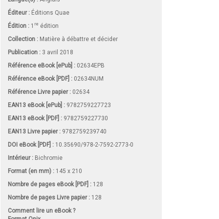
Éditeur :
Éditions Quae
re
Édition :
1
édition
Collection :
Matière à débattre et décider
Publication :
3 avril 2018
Référence eBook [ePub] :
02634EPB
Référence eBook [PDF] :
02634NUM
Référence Livre papier :
02634
EAN13 eBook [ePub] :
9782759227723
EAN13 eBook [PDF] :
9782759227730
EAN13 Livre papier :
9782759239740
DOI eBook [PDF] :
10.35690/978-2-7592-2773-0
Intérieur :
Bichromie
Format (en mm)
:
145 x 210
Nombre de pages
eBook [PDF]
:
128
Nombre de pages
Livre papier
:
128
Comment lire un eBook ?
Format Onix