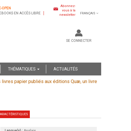
Abonnez-
E-OPEN
vous à la
EBOOKS EN ACCÈS LIBRE
FRANÇAIS
newsletter
SE CONNECTER
THÉMATIQUES
ACTUALITÉS
s livres papier publiés aux éditions Quæ, un livre
ARACTÉRISTIQUES
Langue(s) :
Anglais