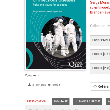
Serge Mora
scientifique)
Brender
(ave
Collection :
M
LIVRE PAPIE
EBOOK [EPU
EBOOK [PDF
Agrandir
Télécharger un extrait
Référenc
PRÉSENTATION
SOMMAIRE
LU DANS LA PRESSE
A