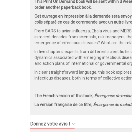
This Print On Demand book will be sent within 3 wee
order another paperback book.
Cet ouvrage en impression à la demande sera envoyé
colis séparé en cas de commande avec un autre livre
From SARS to avian influenza, Ebola virus and MERS-
in recent decades from scientists, risk managers, th
emergence of infectious diseases? What are the rel
In five chapters, experts from different scientific field
dynamics associated with emerging infectious diseas
and action plans of international or governmental o
In clear straightforward language, this book explores
infectious diseases, both in terms of collective action
The French version of this book,
Émergence de maladi
La version française de ce titre,
Émergence de maladie
Donnez votre avis !