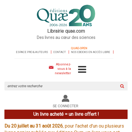
Librairie quae.com
Des livres au cœur des sciences
QUAE-OPEN
ESPACE PRO & AUTEURS
CONTACT
NOS EBOOKS EN ACCÈS LIBRE
Abonnez-
vous à la
newsletter
Rechercher
sur
le
site
SE CONNECTER
Un livre acheté = un livre offert !
Du 20 juillet au 31 août 2026
, pour l'achat d'un ou plusieurs