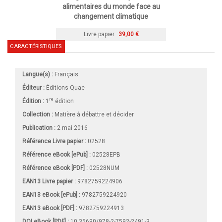
alimentaires du monde face au
changement climatique
Livre papier
39,00 €
CARACTÉRISTIQUES
Langue(s) :
Français
Éditeur :
Éditions Quae
re
Édition :
1
édition
Collection :
Matière à débattre et décider
Publication :
2 mai 2016
Référence Livre papier :
02528
Référence eBook [ePub] :
02528EPB
Référence eBook [PDF] :
02528NUM
EAN13 Livre papier :
9782759224906
EAN13 eBook [ePub] :
9782759224920
EAN13 eBook [PDF] :
9782759224913
DOI eBook [PDF] :
10.35690/978-2-7592-2491-3