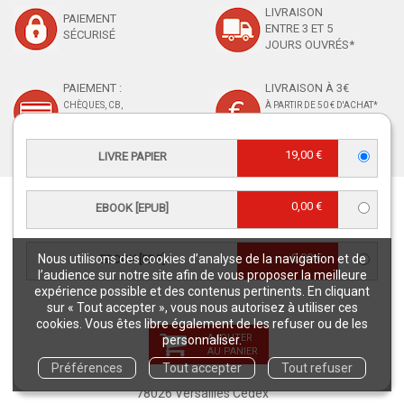
LIVRAISON
PAIEMENT
ENTRE 3 ET 5
SÉCURISÉ
JOURS OUVRÉS*
PAIEMENT :
LIVRAISON À 3€
CHÈQUES, CB,
À PARTIR DE 50 € D'ACHAT*
PAYPAL, MANDAT
ADMINISTRATIF, VIREMENT
19,00 €
LIVRE PAPIER
0,00 €
EBOOK [EPUB]
RETROUVEZ-NOUS
0,00 €
Nous utilisons des cookies d’analyse de la navigation et de
EBOOK [PDF]
l’audience sur notre site afin de vous proposer la meilleure
expérience possible et des contenus pertinents. En cliquant
sur « Tout accepter », vous nous autorisez à utiliser ces
cookies. Vous êtes libre également de les refuser ou de les
CONTACT SERVICE CLIENTS
AJOUTER
personnaliser.
AU PANIER
serviceclients@quae.fr
Préférences
Tout accepter
Tout refuser
Éditions Quae - c/o INRAE RD 10 -
78026 Versailles Cedex