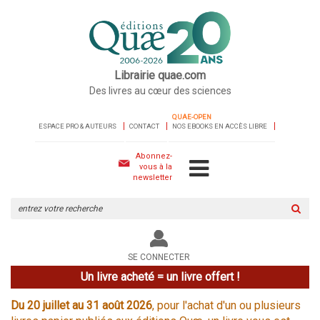
Librairie quae.com
Des livres au cœur des sciences
QUAE-OPEN
ESPACE PRO & AUTEURS
CONTACT
NOS EBOOKS EN ACCÈS LIBRE
Abonnez-
vous à la
newsletter
Rechercher
sur
le
site
SE CONNECTER
Un livre acheté = un livre offert !
Du 20 juillet au 31 août 2026
, pour l'achat d'un ou plusieurs