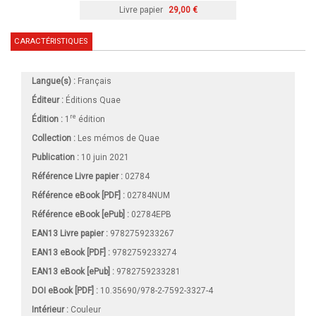
Livre papier
29,00 €
CARACTÉRISTIQUES
Langue(s) :
Français
Éditeur :
Éditions Quae
re
Édition :
1
édition
Collection :
Les mémos de Quae
Publication :
10 juin 2021
Référence Livre papier :
02784
Référence eBook [PDF] :
02784NUM
Référence eBook [ePub] :
02784EPB
EAN13 Livre papier :
9782759233267
EAN13 eBook [PDF] :
9782759233274
EAN13 eBook [ePub] :
9782759233281
DOI eBook [PDF] :
10.35690/978-2-7592-3327-4
Intérieur :
Couleur