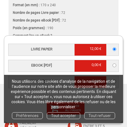
Format (en mm)
:
170 x 240
Nombre de pages
Livre papier
:
72
Nombre de pages
eBook [PDF]
:
72
Poids (en grammes) :
190
Comment lire un eBook ?
Format Onix
Taille(s) :
14 Mo (PDF), 3,71 Mo (ePub)
12,00 €
LIVRE PAPIER
0,00 €
EBOOK [PDF]
VIDÉO
0,00 €
Nous utilisons des cookies d’analyse de la navigation et de
EBOOK [EPUB]
l’audience sur notre site afin de vous proposer la meilleure
expérience possible et des contenus pertinents. En cliquant
GARANTIES
sur « Tout accepter », vous nous autorisez à utiliser ces
QUAE
cookies. Vous êtes libre également de les refuser ou de les
AJOUTER
personnaliser.
* EN FRANCE MÉTROPOLITAINE
AU PANIER
Préférences
Tout accepter
Tout refuser
LIVRAISON
PAIEMENT
ENTRE 3 ET 5