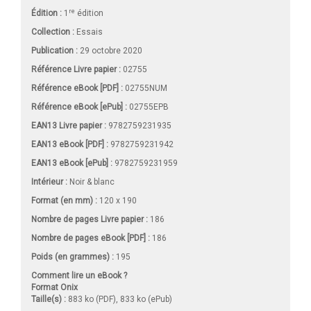
re
Édition :
1
édition
Collection :
Essais
Publication :
29 octobre 2020
Référence Livre papier :
02755
Référence eBook [PDF] :
02755NUM
Référence eBook [ePub] :
02755EPB
EAN13 Livre papier :
9782759231935
EAN13 eBook [PDF] :
9782759231942
EAN13 eBook [ePub] :
9782759231959
Intérieur :
Noir & blanc
Format (en mm)
:
120 x 190
Nombre de pages
Livre papier
:
186
Nombre de pages
eBook [PDF]
:
186
Poids (en grammes) :
195
Comment lire un eBook ?
Format Onix
Taille(s) :
883 ko (PDF), 833 ko (ePub)