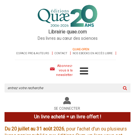
Librairie quae.com
Des livres au cœur des sciences
QUAE-OPEN
ESPACE PRO & AUTEURS
CONTACT
NOS EBOOKS EN ACCÈS LIBRE
Abonnez-
vous à la
newsletter
Rechercher
sur
le
site
SE CONNECTER
Un livre acheté = un livre offert !
Du 20 juillet au 31 août 2026
, pour l'achat d'un ou plusieurs