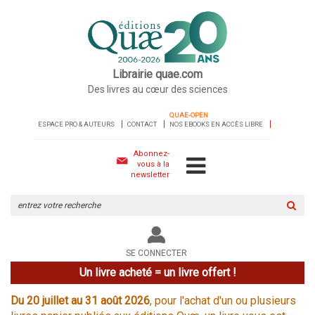
Librairie quae.com
Des livres au cœur des sciences
QUAE-OPEN
ESPACE PRO & AUTEURS
CONTACT
NOS EBOOKS EN ACCÈS LIBRE
Abonnez-
vous à la
newsletter
Rechercher
sur
le
site
SE CONNECTER
Un livre acheté = un livre offert !
Du 20 juillet au 31 août 2026
, pour l'achat d'un ou plusieurs