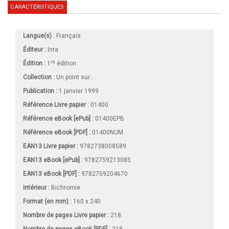
CARACTÉRISTIQUES
Langue(s) :
Français
Éditeur :
Inra
re
Édition :
1
édition
Collection :
Un point sur...
Publication :
1 janvier 1999
Référence Livre papier :
01400
Référence eBook [ePub] :
01400EPB
Référence eBook [PDF] :
01400NUM
EAN13 Livre papier :
9782738008589
EAN13 eBook [ePub] :
9782759213085
EAN13 eBook [PDF] :
9782759204670
Intérieur :
Bichromie
Format (en mm)
:
160 x 240
Nombre de pages
Livre papier
:
218