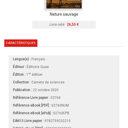
Nature sauvage
Livre relié
26,50 €
CARACTÉRISTIQUES
Langue(s) :
Français
Éditeur :
Éditions Quae
re
Édition :
1
édition
Collection :
Carnets de sciences
Publication :
22 octobre 2020
Référence Livre papier :
02760
Référence eBook [PDF] :
02760NUM
Référence eBook [ePub] :
02760EPB
EAN13 Livre papier :
9782759232215