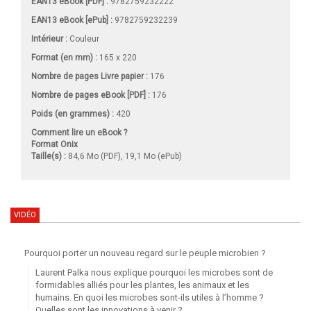
EAN13 eBook [PDF] :
9782759232222
EAN13 eBook [ePub] :
9782759232239
Intérieur :
Couleur
Format (en mm)
:
165 x 220
Nombre de pages
Livre papier
:
176
Nombre de pages
eBook [PDF]
:
176
Poids (en grammes) :
420
Comment lire un eBook ?
Format Onix
Taille(s) :
84,6 Mo (PDF), 19,1 Mo (ePub)
VIDÉO
Pourquoi porter un nouveau regard sur le peuple microbien ?
Laurent Palka nous explique pourquoi les microbes sont de
formidables alliés pour les plantes, les animaux et les
humains. En quoi les microbes sont-ils utiles à l’homme ?
Quelles sont les innovations à venir ?