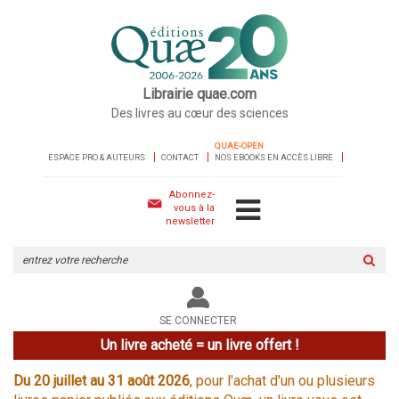
Librairie quae.com
Des livres au cœur des sciences
QUAE-OPEN
ESPACE PRO & AUTEURS
CONTACT
NOS EBOOKS EN ACCÈS LIBRE
Abonnez-
vous à la
newsletter
Rechercher
sur
le
site
SE CONNECTER
Un livre acheté = un livre offert !
Du 20 juillet au 31 août 2026
, pour l'achat d'un ou plusieurs