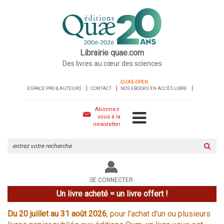
Librairie quae.com
Des livres au cœur des sciences
QUAE-OPEN
ESPACE PRO & AUTEURS
CONTACT
NOS EBOOKS EN ACCÈS LIBRE
Abonnez-
vous à la
newsletter
Rechercher
sur
le
site
SE CONNECTER
Un livre acheté = un livre offert !
Du 20 juillet au 31 août 2026
, pour l'achat d'un ou plusieurs