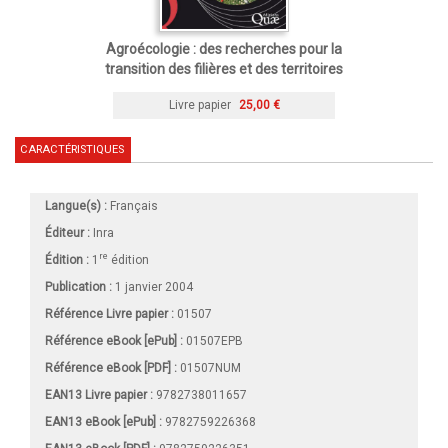
Agroécologie : des recherches pour la
transition des filières et des territoires
Livre papier
25,00 €
CARACTÉRISTIQUES
Langue(s) :
Français
Éditeur :
Inra
re
Édition :
1
édition
Publication :
1 janvier 2004
Référence Livre papier :
01507
Référence eBook [ePub] :
01507EPB
Référence eBook [PDF] :
01507NUM
EAN13 Livre papier :
9782738011657
EAN13 eBook [ePub] :
9782759226368