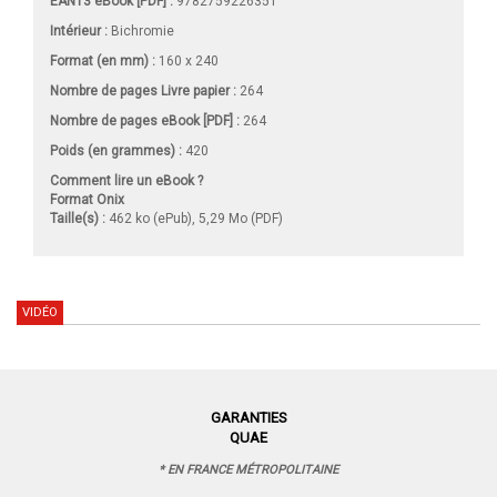
EAN13 eBook [PDF] :
9782759226351
Intérieur :
Bichromie
Format (en mm)
:
160 x 240
Nombre de pages
Livre papier
:
264
Nombre de pages
eBook [PDF]
:
264
Poids (en grammes) :
420
Comment lire un eBook ?
Format Onix
Taille(s) :
462 ko (ePub), 5,29 Mo (PDF)
VIDÉO
GARANTIES
QUAE
* EN FRANCE MÉTROPOLITAINE