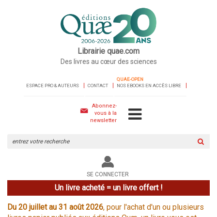
Librairie quae.com
Des livres au cœur des sciences
QUAE-OPEN
ESPACE PRO & AUTEURS
CONTACT
NOS EBOOKS EN ACCÈS LIBRE
Abonnez-
vous à la
newsletter
Rechercher
sur
le
site
SE CONNECTER
Un livre acheté = un livre offert !
Du 20 juillet au 31 août 2026
, pour l'achat d'un ou plusieurs