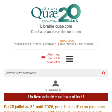
Librairie quae.com
Des livres au cœur des sciences
QUAE-OPEN
ESPACE PRO & AUTEURS
CONTACT
NOS EBOOKS EN ACCÈS LIBRE
Abonnez-
vous à la
newsletter
Rechercher
sur
le
site
SE CONNECTER
Un livre acheté = un livre offert !
Du 20 juillet au 31 août 2026
, pour l'achat d'un ou plusieurs