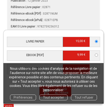
Publication :
12 janvier 2023
Référence Livre papier :
02871
Référence eBook [PDF] :
02871NUM
Référence eBook [ePub] :
02871EPB
EAN13 Livre papier :
9782759236312
EAN13 eBook [PDF] :
9782759236329
EAN13 eBook [ePub] :
9782759236336
15,00 €
LIVRE PAPIER
Intérieur :
Noir & blanc
Format (en mm)
:
140 x 205
9,99 €
EBOOK [PDF]
Nombre de pages
Livre papier
:
96
Nombre de pages
eBook [PDF]
:
96
9,99 €
Nous utilisons des cookies d’analyse de la navigation et de
EBOOK [EPUB]
Poids (en grammes) :
130
l’audience sur notre site afin de vous proposer la meilleure
expérience possible et des contenus pertinents. En cliquant
Comment lire un eBook ?
sur « Tout accepter », vous nous autorisez à utiliser ces
Format Onix
cookies. Vous êtes libre également de les refuser ou de les
Taille(s) :
2,86 Mo (PDF), 1,2 Mo (ePub)
AJOUTER
personnaliser.
AU PANIER
Préférences
Tout accepter
Tout refuser
VIDÉO