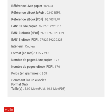
Référence Livre papier :
02403
Référence eBook [ePub] :
02403EPB
Référence eBook [PDF] :
02403NUM
EAN13 Livre papier :
9782759220311
EAN13 eBook [ePub] :
9782759221189
EAN13 eBook [PDF] :
9782759220328
Intérieur :
Couleur
Format (en mm)
:
135 x 210
Nombre de pages
Livre papier
:
176
Nombre de pages
eBook [PDF]
:
176
Poids (en grammes) :
308
Comment lire un eBook ?
Format Onix
Taille(s) :
5,09 Mo (ePub), 10,1 Mo (PDF)
VIDÉO