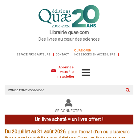
Librairie quae.com
Des livres au cœur des sciences
QUAE-OPEN
ESPACE PRO & AUTEURS
CONTACT
NOS EBOOKS EN ACCÈS LIBRE
Abonnez-
vous à la
newsletter
Rechercher
sur
le
site
SE CONNECTER
Un livre acheté = un livre offert !
Du 20 juillet au 31 août 2026
, pour l'achat d'un ou plusieurs