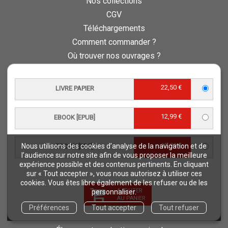
Nos collections
CGV
Téléchargements
Comment commander ?
Où trouver nos ouvrages ?
Contact
Comment lire un ebook ?
22,50 €
LIVRE PAPIER
Conseil scientifique et éditorial
Charte d’éthique éditoriale
12,99 €
EBOOK [EPUB]
Questions fréquentes
Protection de vos données personnelles - RGPD
12,99 €
Nous utilisons des cookies d’analyse de la navigation et de
EBOOK [PDF]
QUAE RECRUTE
l’audience sur notre site afin de vous proposer la meilleure
expérience possible et des contenus pertinents. En cliquant
Retours et commandes
sur « Tout accepter », vous nous autorisez à utiliser ces
cookies. Vous êtes libre également de les refuser ou de les
NOS THÉMATIQUES
AJOUTER
personnaliser.
AU PANIER
Agriculture et productions végétales
Préférences
Tout accepter
Tout refuser
Alimentation et nutrition humaine