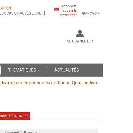
Abonnez-
E-OPEN
vous à la
EBOOKS EN ACCÈS LIBRE
FRANÇAIS
newsletter
SE CONNECTER
THÉMATIQUES
ACTUALITÉS
s livres papier publiés aux éditions Quæ, un livre
ARACTÉRISTIQUES
Langue(s) :
Français