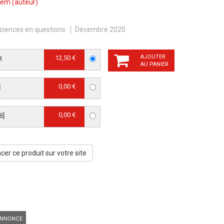
xem
(auteur)
ciences en questions
Décembre 2020
AJOUTER
12,50 €
R
AU PANIER
0,00 €
]
0,00 €
B]
er ce produit sur votre site
NNONCE