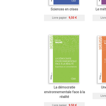
Sciences en crises
Le mét
Livre papier
9,50 €
Livr
La démocratie
Une
environnementale face à la
Livr
réalité
Livre papier
9,50 €