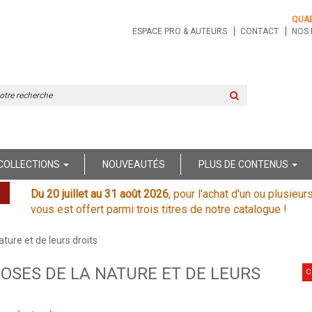
QUA
ESPACE PRO & AUTEURS
CONTACT
NOS 
Rechercher
sur
le
site
COLLECTIONS
NOUVEAUTÉS
PLUS DE CONTENUS
Du 20 juillet au 31 août 2026
, pour l'achat d'un ou plusieur
vous est offert parmi trois titres de notre catalogue !
ture et de leurs droits
OSES DE LA NATURE ET DE LEURS
C