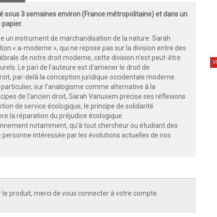
 sous 3 semaines environ (France métropolitaine) et dans un
 papier.
e un instrument de marchandisation de la nature. Sarah
ion « a-moderne », qui ne repose pas sur la division entre des
brale de notre droit moderne, cette division n’est peut-être
V
rels. Le pari de l’auteure est d’amener le droit de
droit, par-delà la conception juridique occidentale moderne.
 particulier, sur l’analogisme comme alternative à la
ncipes de l’ancien droit, Sarah Vanuxem précise ses réflexions
tion de service écologique, le principe de solidarité
re la réparation du préjudice écologique.
ironnement notamment, qu’à tout chercheur ou étudiant des
te personne intéressée par les évolutions actuelles de nos
 le produit, merci de vous connecter à votre compte.