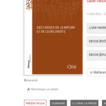
Sarah Vanu
Collection :
S
LIVRE PAPIE
EBOOK [PDF
EBOOK [EPU
Référenc
Agrandir
Télécharger un extrait
PRÉSENTATION
SOMMAIRE
LU DANS LA PRESSE
A