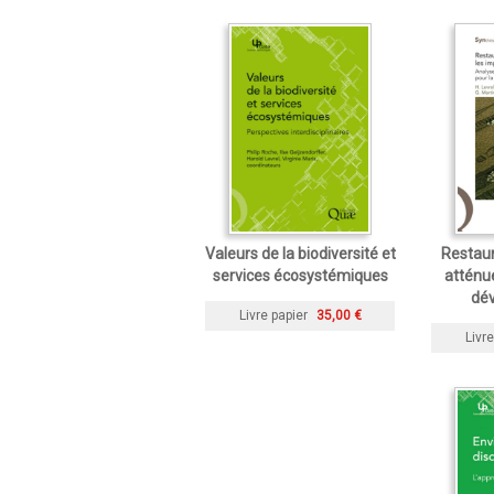
Valeurs de la biodiversité et
Restaur
services écosystémiques
atténue
dé
Livre papier
35,00 €
Livre