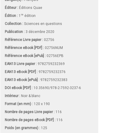
Éditeur :
Éditions Quae
re
Édition :
1
édition
Collection :
Sciences en questions
Publication :
3 décembre 2020
Référence Livre papier :
02756
Référence eBook [PDF] :
02756NUM
Référence eBook [ePub] :
02756EPB
EAN13 Livre papier :
9782759232369
EAN13 eBook [PDF] :
9782759232376
EAN13 eBook [ePub] :
9782759232383
DOI eBook [PDF] :
10.35690/978-2-7592-3237-6
Intérieur :
Noir & blanc
Format (en mm)
:
120 x 190
Nombre de pages
Livre papier
:
116
Nombre de pages
eBook [PDF]
:
116
Poids (en grammes) :
125