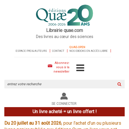
Librairie quae.com
Des livres au cœur des sciences
QUAE-OPEN
ESPACE PRO & AUTEURS
CONTACT
NOS EBOOKS EN ACCÈS LIBRE
Abonnez-
vous à la
newsletter
Rechercher
sur
le
site
SE CONNECTER
Un livre acheté = un livre offert !
Du 20 juillet au 31 août 2026
, pour l'achat d'un ou plusieurs