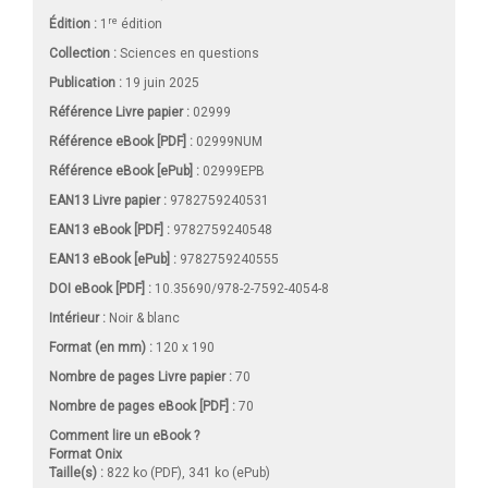
re
Édition :
1
édition
Collection :
Sciences en questions
Publication :
19 juin 2025
Référence Livre papier :
02999
Référence eBook [PDF] :
02999NUM
Référence eBook [ePub] :
02999EPB
EAN13 Livre papier :
9782759240531
EAN13 eBook [PDF] :
9782759240548
EAN13 eBook [ePub] :
9782759240555
DOI eBook [PDF] :
10.35690/978-2-7592-4054-8
Intérieur :
Noir & blanc
Format (en mm)
:
120 x 190
Nombre de pages
Livre papier
:
70
Nombre de pages
eBook [PDF]
:
70
Comment lire un eBook ?
Format Onix
Taille(s) :
822 ko (PDF), 341 ko (ePub)