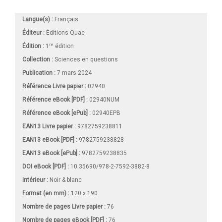
Langue(s) :
Français
Éditeur :
Éditions Quae
re
Édition :
1
édition
Collection :
Sciences en questions
Publication :
7 mars 2024
Référence Livre papier :
02940
Référence eBook [PDF] :
02940NUM
Référence eBook [ePub] :
02940EPB
EAN13 Livre papier :
9782759238811
EAN13 eBook [PDF] :
9782759238828
EAN13 eBook [ePub] :
9782759238835
DOI eBook [PDF] :
10.35690/978-2-7592-3882-8
Intérieur :
Noir & blanc
Format (en mm)
:
120 x 190
Nombre de pages
Livre papier
:
76
Nombre de pages
eBook [PDF]
:
76