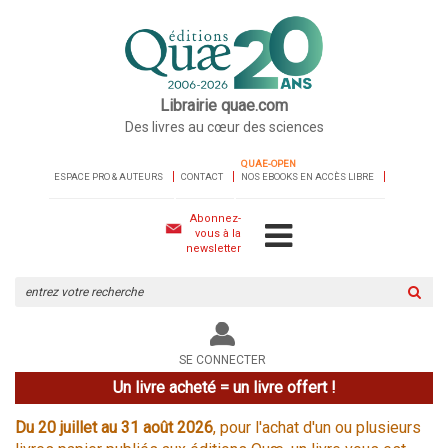
Librairie quae.com
Des livres au cœur des sciences
QUAE-OPEN
ESPACE PRO & AUTEURS
CONTACT
NOS EBOOKS EN ACCÈS LIBRE
Abonnez-
vous à la
newsletter
Rechercher
sur
le
site
SE CONNECTER
Un livre acheté = un livre offert !
Du 20 juillet au 31 août 2026
, pour l'achat d'un ou plusieurs