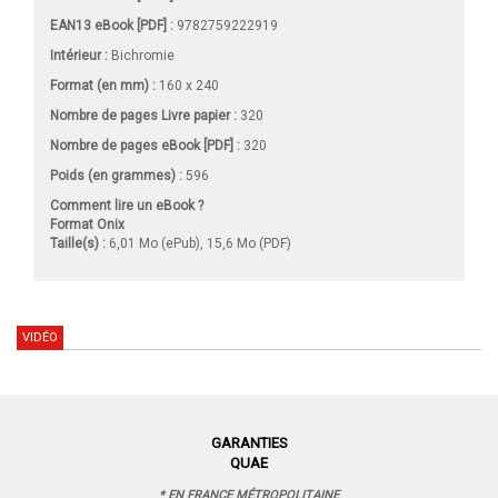
EAN13 eBook [PDF] :
9782759222919
Intérieur :
Bichromie
Format (en mm)
:
160 x 240
Nombre de pages
Livre papier
:
320
Nombre de pages
eBook [PDF]
:
320
Poids (en grammes) :
596
Comment lire un eBook ?
Format Onix
Taille(s) :
6,01 Mo (ePub), 15,6 Mo (PDF)
VIDÉO
GARANTIES
QUAE
* EN FRANCE MÉTROPOLITAINE