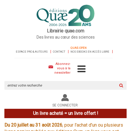
Librairie quae.com
Des livres au cœur des sciences
QUAE-OPEN
ESPACE PRO & AUTEURS
CONTACT
NOS EBOOKS EN ACCÈS LIBRE
Abonnez-
vous à la
newsletter
Rechercher
sur
le
site
SE CONNECTER
Un livre acheté = un livre offert !
Du 20 juillet au 31 août 2026
, pour l'achat d'un ou plusieurs