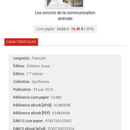
Les secrets de la communication
animale
Livre papier
23,50 €
16,45 €
(-30%)
CARACTÉRISTIQUES
Langue(s) :
Français
Éditeur :
Éditions Quae
re
Édition :
1
édition
Collection :
Synthèses
Publication :
29 juin 2015
Référence Livre papier :
02485
Référence eBook [ePub] :
02485EPB
Référence eBook [PDF] :
02485NUM
EAN13 Livre papier :
9782759222902
EAN13 eBook [ePub] :
9782759222926