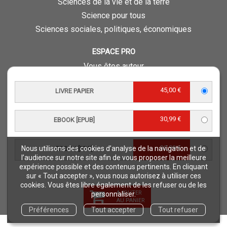
Sciences de la vie et de la terre
Science pour tous
Sciences sociales, politiques, économiques
ESPACE PRO
Vous êtes auteur
Vous êtes journaliste
45,00 €
LIVRE PAPIER
Vous êtes libraire
Vous êtes bibliothécaire
30,99 €
Foreign rights
EBOOK [EPUB]
Procédure d'évaluation
30,99 €
Nous utilisons des cookies d’analyse de la navigation et de
EBOOK [PDF]
NOTRE SITE
l’audience sur notre site afin de vous proposer la meilleure
expérience possible et des contenus pertinents. En cliquant
Quae © 2018
sur « Tout accepter », vous nous autorisez à utiliser ces
Mentions légales
cookies. Vous êtes libre également de les refuser ou de les
AJOUTER
personnaliser.
Déclaration d'accessibilité
AU PANIER
Préférences
Tout accepter
Tout refuser