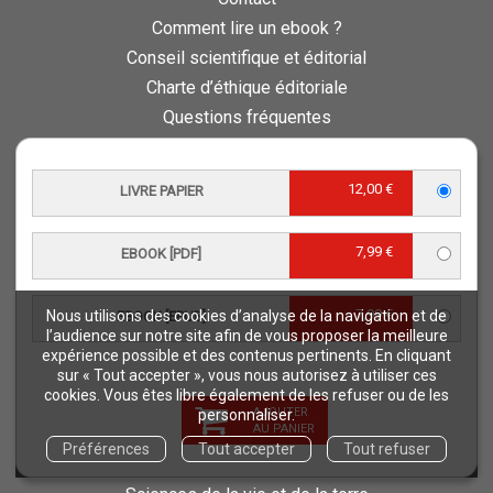
Comment lire un ebook ?
Conseil scientifique et éditorial
Charte d’éthique éditoriale
Questions fréquentes
Protection de vos données personnelles - RGPD
QUAE RECRUTE
12,00 €
LIVRE PAPIER
Retours et commandes
7,99 €
NOS THÉMATIQUES
EBOOK [PDF]
Agriculture et productions végétales
Alimentation et nutrition humaine
7,99 €
Nous utilisons des cookies d’analyse de la navigation et de
EBOOK [EPUB]
l’audience sur notre site afin de vous proposer la meilleure
Élevage et productions animales
expérience possible et des contenus pertinents. En cliquant
Forêt et sylviculture
sur « Tout accepter », vous nous autorisez à utiliser ces
cookies. Vous êtes libre également de les refuser ou de les
Milieux naturels et environnement
AJOUTER
personnaliser.
AU PANIER
Pays du Sud
Préférences
Tout accepter
Tout refuser
Pêche - Ressources aquatiques et aquacoles