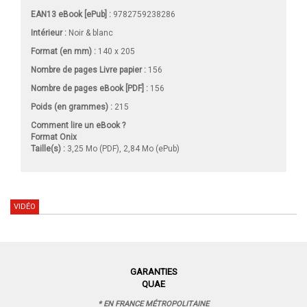
EAN13 eBook [ePub] :
9782759238286
Intérieur :
Noir & blanc
Format (en mm)
:
140 x 205
Nombre de pages
Livre papier
:
156
Nombre de pages
eBook [PDF]
:
156
Poids (en grammes) :
215
Comment lire un eBook ?
Format Onix
Taille(s) :
3,25 Mo (PDF), 2,84 Mo (ePub)
VIDÉO
GARANTIES
QUAE
* EN FRANCE MÉTROPOLITAINE