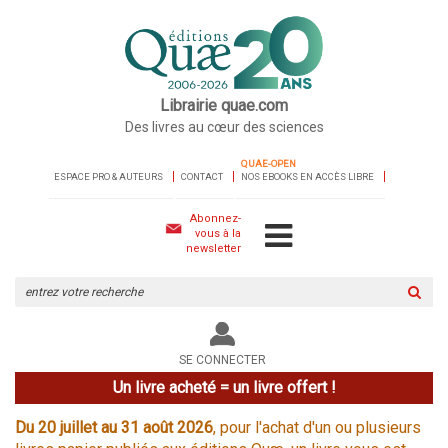
Librairie quae.com
Des livres au cœur des sciences
QUAE-OPEN
ESPACE PRO & AUTEURS
CONTACT
NOS EBOOKS EN ACCÈS LIBRE
Abonnez-
vous à la
newsletter
Rechercher
sur
le
site
SE CONNECTER
Un livre acheté = un livre offert !
Du 20 juillet au 31 août 2026
, pour l'achat d'un ou plusieurs