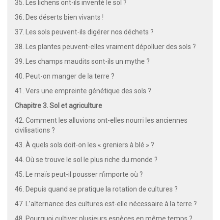
35. Les lichens ont-ils inventé le sol ?
36. Des déserts bien vivants !
37. Les sols peuvent-ils digérer nos déchets ?
38. Les plantes peuvent-elles vraiment dépolluer des sols ?
39. Les champs maudits sont-ils un mythe ?
40. Peut-on manger de la terre ?
41. Vers une empreinte génétique des sols ?
Chapitre 3. Sol et agriculture
42. Comment les alluvions ont-elles nourri les anciennes
civilisations ?
43. À quels sols doit-on les « greniers à blé » ?
44. Où se trouve le sol le plus riche du monde ?
45. Le maïs peut-il pousser n’importe où ?
46. Depuis quand se pratique la rotation de cultures ?
47. L’alternance des cultures est-elle nécessaire à la terre ?
48. Pourquoi cultiver plusieurs espèces en même temps ?