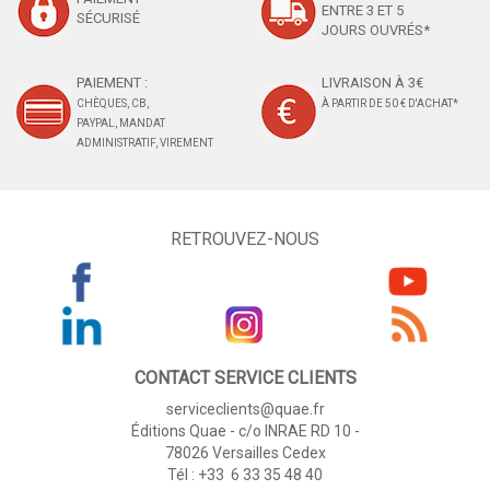
ENTRE 3 ET 5
SÉCURISÉ
JOURS OUVRÉS*
PAIEMENT :
LIVRAISON À 3€
CHÈQUES, CB,
À PARTIR DE 50 € D'ACHAT*
PAYPAL, MANDAT
ADMINISTRATIF, VIREMENT
RETROUVEZ-NOUS
CONTACT SERVICE CLIENTS
serviceclients@quae.fr
Éditions Quae - c/o INRAE RD 10 -
78026 Versailles Cedex
Tél : +33 6 33 35 48 40