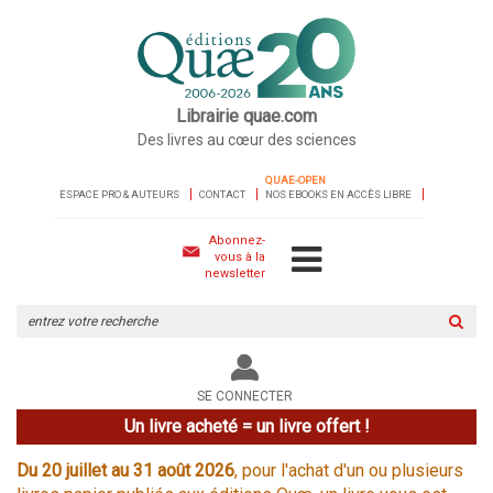
Librairie quae.com
Des livres au cœur des sciences
QUAE-OPEN
ESPACE PRO & AUTEURS
CONTACT
NOS EBOOKS EN ACCÈS LIBRE
Abonnez-
vous à la
newsletter
Rechercher
sur
le
site
SE CONNECTER
Un livre acheté = un livre offert !
Du 20 juillet au 31 août 2026
, pour l'achat d'un ou plusieurs