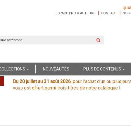
QUA
ESPACE PRO & AUTEURS
CONTACT
NOS 
Rechercher
sur
le
site
COLLECTIONS
NOUVEAUTÉS
PLUS DE CONTENUS
Du 20 juillet au 31 août 2026
, pour l'achat d'un ou plusieur
vous est offert parmi trois titres de notre catalogue !