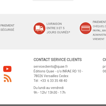
PAIEMENT
LIVRAISON
PAIEMENT
CHÈQUES, C
ENTRE 3 ET 5
SÉCURISÉ
PAYPAL, M
JOURS OUVRÉS*
ADMINISTRA
VIREMENT
CONTACT SERVICE CLIENTS
C
serviceclients@quae.fr
p
Éditions Quae - c/o INRAE RD 10 -
06
78026 Versailles Cedex
Tél : +33 6 33 35 48 40
Du lundi au vendredi
9h - 12h/ 13h30 - 17h